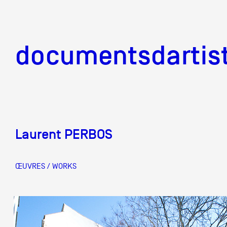
documentsd
documentsdartis
Laurent PERBOS
Documents d'artis
ŒUVRES / WORKS
Mission
Équipe