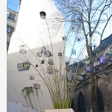
Partenaires
Crédits
Actions
Documentation
Visites d'ateliers
Production vidéo