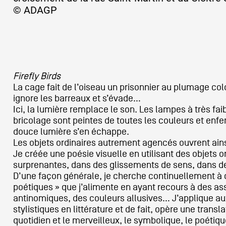
© ADAGP
Artistes
De A à Z
Firefly Birds
La cage fait de l’oiseau un prisonnier au plumage co
ignore les barreaux et s’évade…
Année par année
Ici, la lumière remplace le son. Les lampes à très 
bricolage sont peintes de toutes les couleurs et en
douce lumière s’en échappe.
Les objets ordinaires autrement agencés ouvrent ains
Collection vidéos
Je créée une poésie visuelle en utilisant des objets 
surprenantes, dans des glissements de sens, dans 
D’une façon générale, je cherche continuellement à 
Candidater
poétiques » que j’alimente en ayant recours à des as
antinomiques, des couleurs allusives… J’applique aux 
stylistiques en littérature et de fait, opère une transl
Contact
quotidien et le merveilleux, le symbolique, le poétiqu