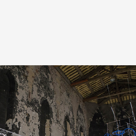
A
Artistes
De A à Z
Année par ann
Collection vidéo
Candidater
Contact