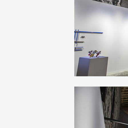
Production vidéo
Formation
Événements
1% œuvres dans l'espace
Réseau documents d'artis