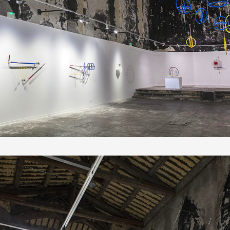
 public
tes