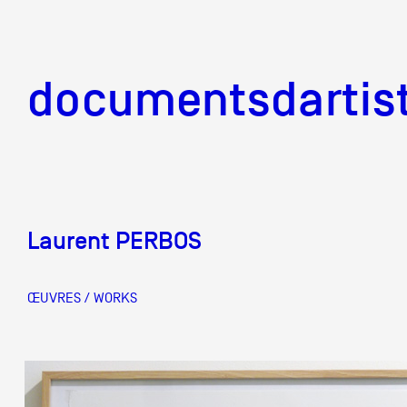
documentsd
documentsdartis
Laurent PERBOS
Documents d'artis
ŒUVRES / WORKS
Mission
Équipe