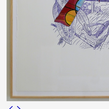
Formation
Événements
1% œuvres dans 
public
Réseau documents 