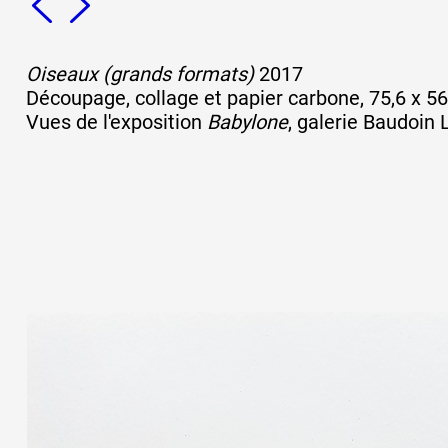
Artistes
Oiseaux (grands formats)
2017
Découpage, collage et papier carbone, 75,6 x 5
Vues de l'exposition
Babylone
, galerie Baudoin 
De A à Z
Année par année
Collection vidéos
Candidater
Contact