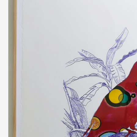
Partenaires
Crédits
Actions
Documentation
Visites d'ateliers
Production vidéo