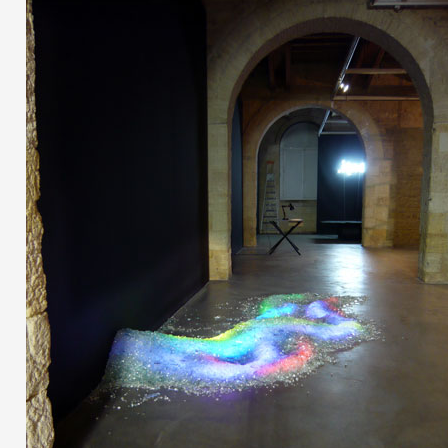
Formation
Événements
1% œuvres dans 
public
Réseau documents 