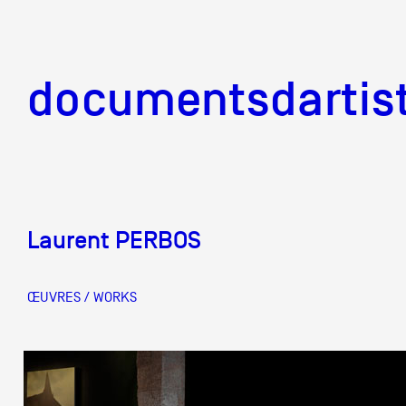
documentsd
documentsdartis
Laurent PERBOS
Documents d'artis
ŒUVRES / WORKS
Mission
Équipe