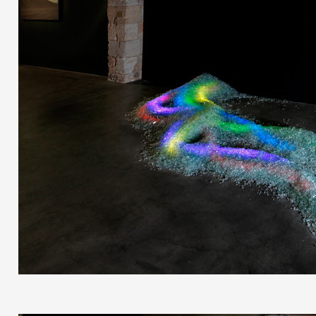
Partenaires
Crédits
Actions
Documentation
Visites d'ateliers
Production vidéo