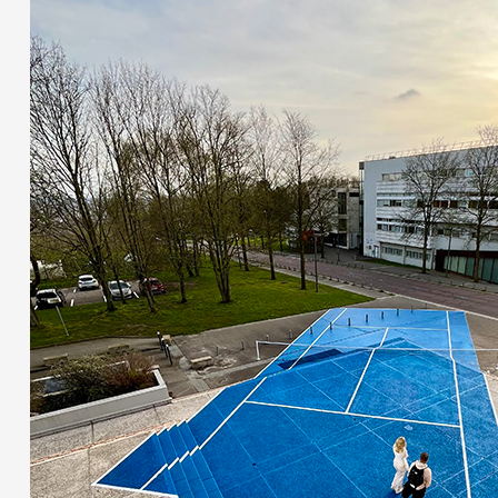
Partenaires
Crédits
Actions
Documentation
Visites d'ateliers
Production vidéo