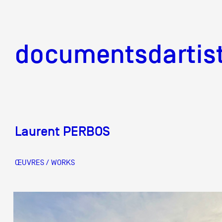
documentsd
documentsdartis
Laurent PERBOS
Documents d'artis
ŒUVRES / WORKS
Mission
Équipe