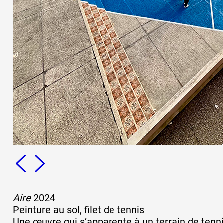
Formation
Événements
1% œuvres dans 
public
Réseau documents 
Aire
2024
Peinture au sol, filet de tennis
Une œuvre qui s’apparente à un terrain de tenn