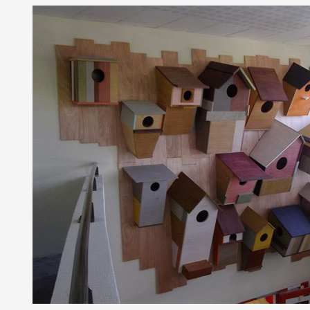
Formation
Événements
1% œuvres dans 
public
Réseau documents 