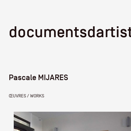
documentsd
documentsdartis
Pascale MIJARES
Documents d'artis
ŒUVRES / WORKS
Mission
Équipe