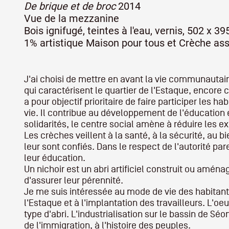
De brique et de broc
2014
Vue de la mezzanine
Artistes
Bois ignifugé, teintes à l'eau, vernis, 502 x 3
1% artistique Maison pour tous et Crèche ass
De A à Z
J'ai choisi de mettre en avant la vie communautaire
qui caractérisent le quartier de l'Estaque, encore
a pour objectif prioritaire de faire participer les h
Année par année
vie. Il contribue au développement de l'éducation e
solidarités, le centre social amène à réduire les e
Les crèches veillent à la santé, à la sécurité, au
leur sont confiés. Dans le respect de l'autorité pa
Collection vidéos
leur éducation.
Un nichoir est un abri artificiel construit ou am
d'assurer leur pérennité.
Candidater
Je me suis intéressée au mode de vie des habitant
l'Estaque et à l'implantation des travailleurs. L'oe
type d'abri. L'industrialisation sur le bassin de Séon,
Contact
de l'immigration, à l'histoire des peuples.