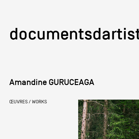
documentsd
documentsdartis
Amandine GURUCEAGA
Documents d'artis
ŒUVRES / WORKS
Mission
Équipe