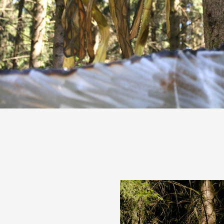
Artistes
De A à Z
Année par année
Collection vidéos
Candidater
Contact