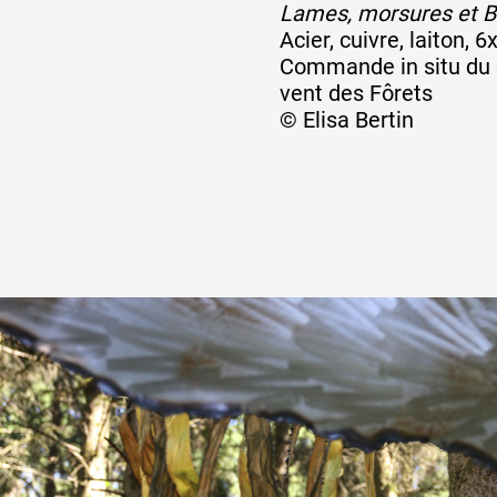
Lames, morsures et B
Acier, cuivre, laiton, 
Formation
Commande in situ du c
vent des Fôrets
© Elisa Bertin
Événements
1% œuvres dans l
Réseau documents 