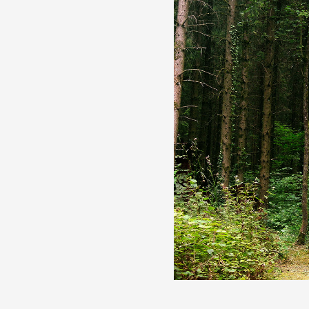
Partenaires
Crédits
Actions
Documentation
Visites d'ateliers
Production vidéo