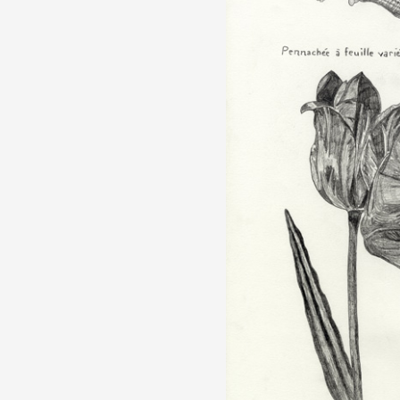
Partenaires
Crédits
Actions
Documentation
Visites d'ateliers
Production vidéo