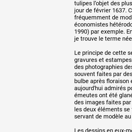
Artistes
tulipes l’objet des pl
jour de février 1637. C
fréquemment de modèle
économistes hétérodoxe
De A à Z
1990) par exemple. En
je trouve le terme née
Année par année
Le principe de cette s
gravures et estampes 
des photographies des
souvent faites par de
Collection vidéos
bulbe après floraison 
aujourd'hui admirés p
Candidater
émeutes ont été glanés
des images faites par
les deux éléments se f
Contact
servant de modèle au d
Les dessins en eux-mê