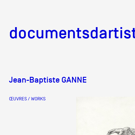
documentsd
documentsdartis
Jean-Baptiste GANNE
Documents d'artis
ŒUVRES / WORKS
Mission
Équipe