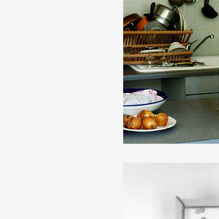
Partenaires
Crédits
Actions
Documentation
Visites d'ateliers
Production vidéo