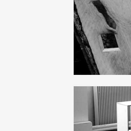
Artistes
De A à Z
Année par année
Collection vidéos
Candidater
Contact