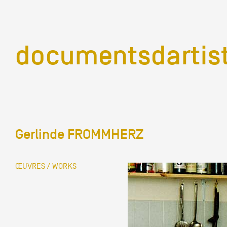
documentsd
documentsdartis
Gerlinde FROMMHERZ
Documents d'artis
ŒUVRES / WORKS
Mission
Équipe