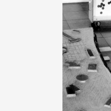
Formation
Événements
1% œuvres dans l
Réseau documents 