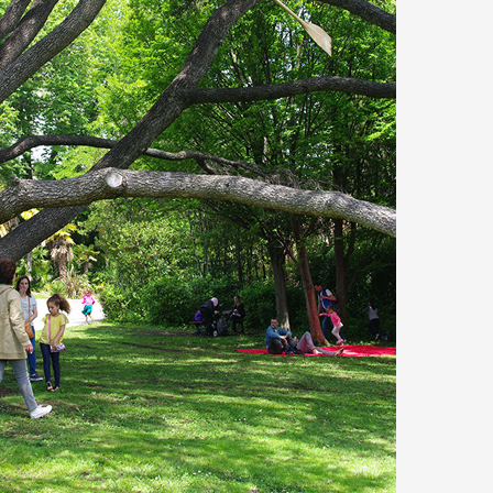
 public
tes