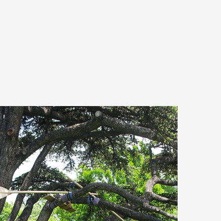
A
Artistes
De A à Z
Année par ann
Collection vidéo
Candidater
Contact