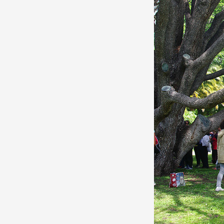
Production vidéo
Formation
Événements
1% œuvres dans l'espace
Réseau documents d'artis