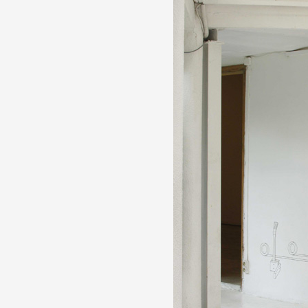
Partenaires
Crédits
Actions
Documentation
Visites d'ateliers
Production vidéo