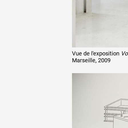
Formation
Événements
Vue de l'exposition
Vo
1% œuvres dans l
Marseille, 2009
Réseau documents 