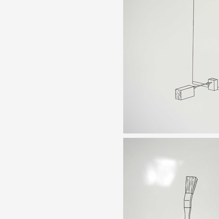
Artistes
De A à Z
Année par année
Collection vidéos
Candidater
Contact