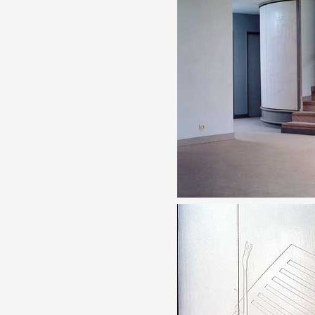
Partenaires
Crédits
Actions
Documentation
Visites d'ateliers
Production vidéo