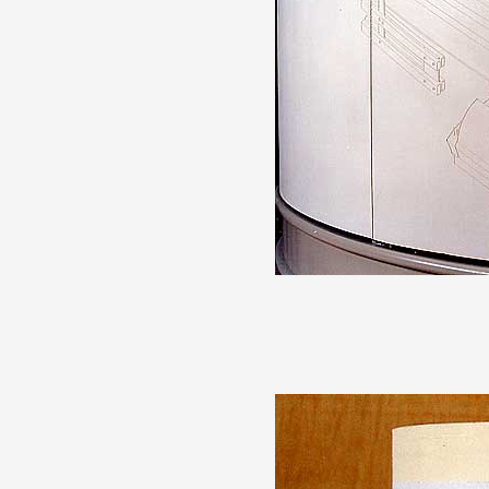
Formation
Événements
1% œuvres dans 
public
Réseau documents 