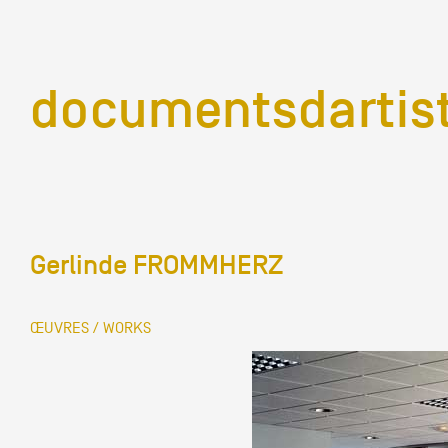
documentsd
documentsdartis
Gerlinde FROMMHERZ
Documents d'artis
ŒUVRES / WORKS
Mission
Équipe