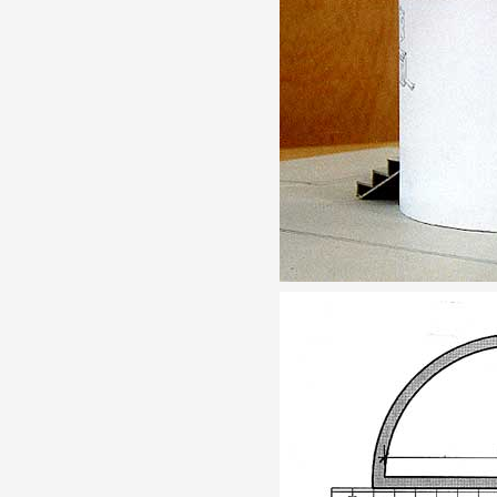
Artistes
De A à Z
Année par année
Collection vidéos
Candidater
Contact