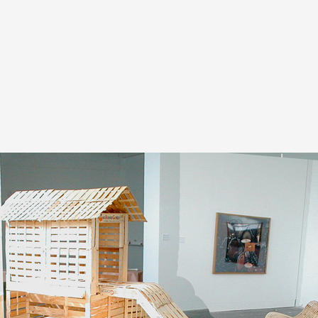
A
Artistes
De A à Z
Année par ann
Collection vidéo
Candidater
Contact