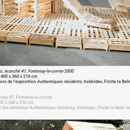
 public
tes
rs, écorché #1, Fontenay-le-comte
2000
, 400 x 360 x 210 cm
lors de l’exposition
Authentiques résidents
, Astérides, Friche la Bel
away #1, Fontenay-le-comte
400 x 360 x 210 cm
m the exhibition Authentiques résidents, Astérides, Friche la Belle d