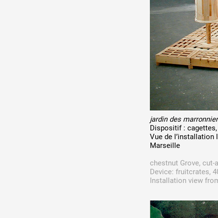
Production vidéo
Formation
Événements
1% œuvres dans l'espace
Réseau documents d'artis
jardin des marronnie
Dispositif : cagettes
Vue de l’installation 
Marseille
chestnut Grove, cut-
Device: fruitcrates, 
Installation view fro