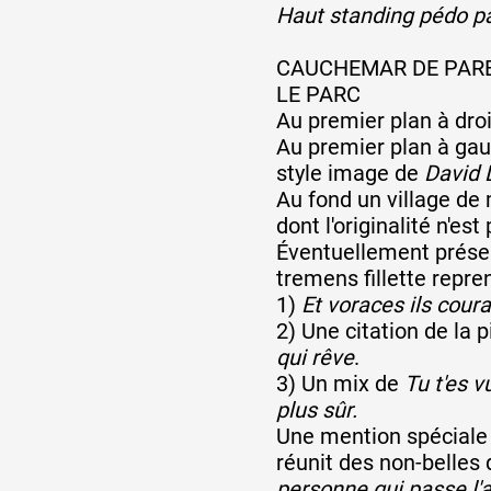
Haut standing pédo p
CAUCHEMAR DE PARE
LE PARC
Au premier plan à dro
Au premier plan à gau
style image de
David 
Au fond un village de 
dont l'originalité n'es
Éventuellement présen
tremens fillette repre
1)
Et voraces ils coura
2) Une citation de la
qui rêve
.
3) Un mix de
Tu t'es v
plus sûr.
Une mention spéciale p
réunit des non-belles 
personne qui passe l'a