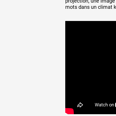
projection, une image
Artistes
mots dans un climat ku
De A à Z
Année par année
Collection vidéos
Candidater
Contact