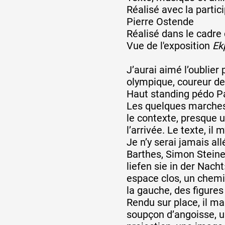
Réalisé avec la partic
Pierre Ostende
Formation
Réalisé dans le cadre
Vue de l'exposition
Ek
Événements
J’aurai aimé l’oublier
olympique, coureur de
Haut standing pédo P
1% œuvres dans l
Les quelques marches, 
le contexte, presque un
l’arrivée. Le texte, il 
Réseau documents 
Je n’y serai jamais all
Barthes, Simon Steine
liefen sie in der Nach
espace clos, un chemin
la gauche, des figures
Rendu sur place, il man
soupçon d’angoisse, u