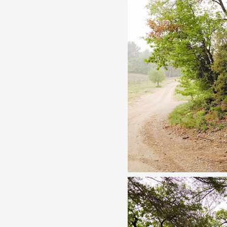
Partenaires
Crédits
Actions
Documentation
Visites d'ateliers
Production vidéo