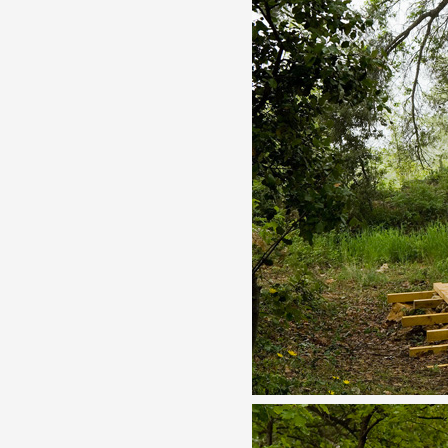
Artistes
De A à Z
Année par année
Collection vidéos
Candidater
Contact