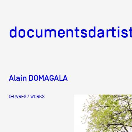
documentsd
documentsdartis
Alain DOMAGALA
Documents d'artis
ŒUVRES / WORKS
Mission
Équipe