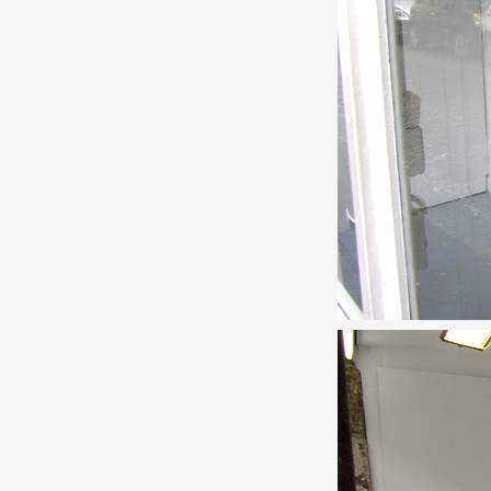
Production vidéo
Formation
Événements
1% œuvres dans l'espace
Réseau documents d'artis