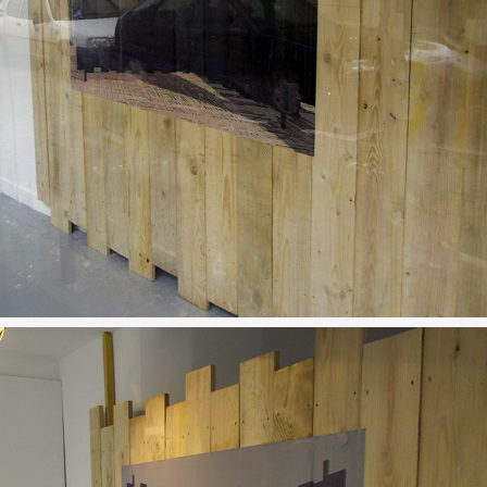
 public
tes