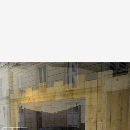
A
Artistes
De A à Z
Année par ann
Collection vidéo
Candidater
Contact