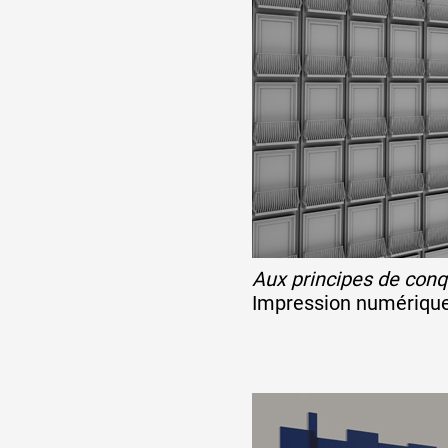
Partenaires
Crédits
Actions
Documentation
Aux principes de con
Impression numérique 
Visites d'ateliers
Production vidéo