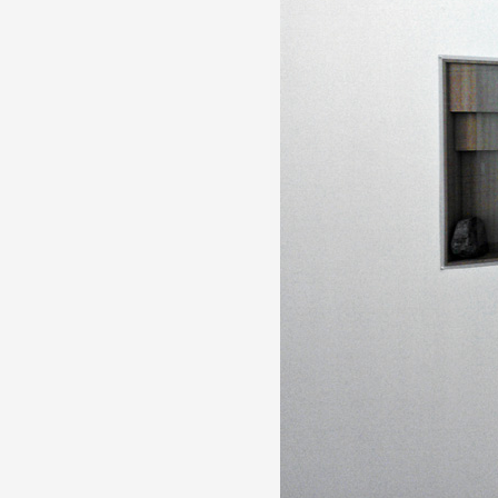
Partenaires
Crédits
Actions
Documentation
Visites d'ateliers
Production vidéo