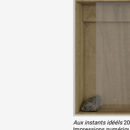
Artistes
De A à Z
Année par année
Collection vidéos
Candidater
Contact
Aux instants idééls
20
Impressions numériqu