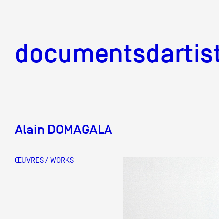
documentsd
documentsdartis
Alain DOMAGALA
Documents d'artis
ŒUVRES / WORKS
Mission
Équipe