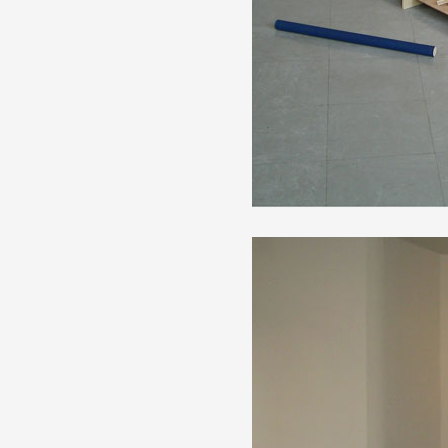
Artistes
De A à Z
Année par année
Collection vidéos
Candidater
Contact