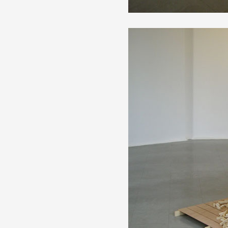
Formation
Événements
1% œuvres dans l
Réseau documents 