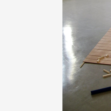
Partenaires
Crédits
Actions
Documentation
Visites d'ateliers
Production vidéo