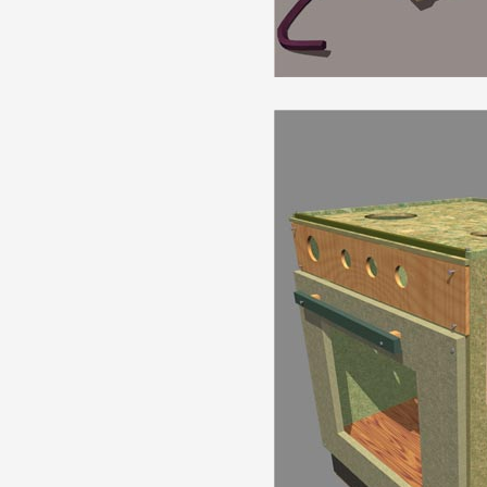
Artistes
De A à Z
Année par année
Collection vidéos
Candidater
Contact