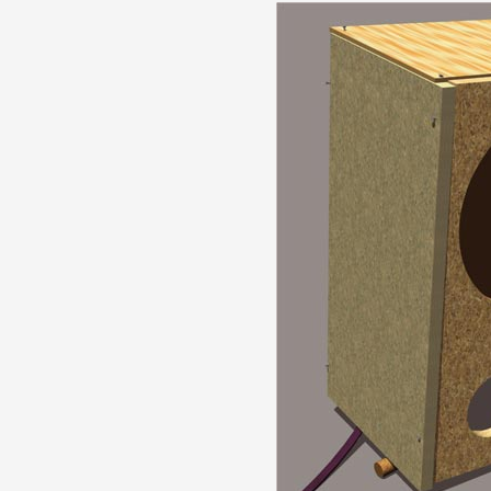
Formation
Événements
1% œuvres dans 
public
Réseau documents 