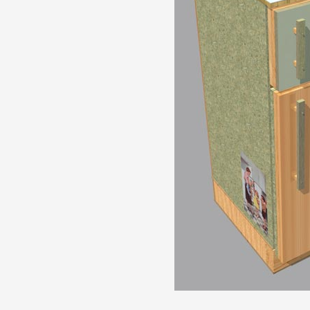
Partenaires
Crédits
Actions
Documentation
Visites d'ateliers
Production vidéo