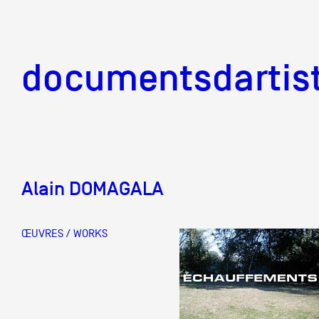
documentsd
documentsdartis
Alain DOMAGALA
Documents d'artis
ŒUVRES / WORKS
Mission
Équipe