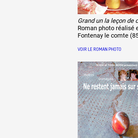
Formation
Grand un la leçon de 
Roman photo réalisé 
Fontenay le comte (8
Événements
VOIR LE ROMAN PHOTO
1% œuvres dans 
public
Réseau documents 