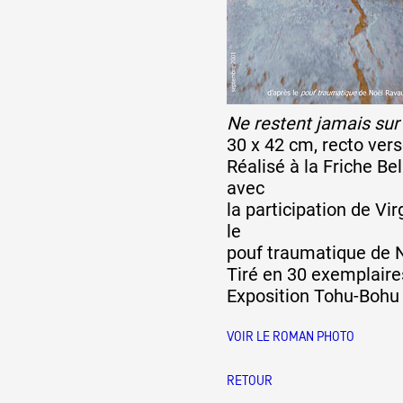
Artistes
Ne restent jamais sur 
De A à Z
30 x 42 cm, recto vers
Réalisé à la Friche Bel
avec
Année par année
la participation de Vi
le
pouf traumatique de 
Collection vidéos
Tiré en 30 exemplair
Exposition Tohu-Bohu 
Candidater
VOIR LE ROMAN PHOTO
Contact
RETOUR