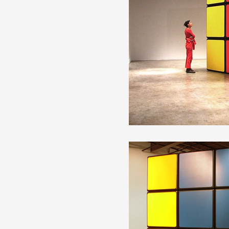
Partenaires
Crédits
Actions
Documentation
Visites d'ateliers
Production vidéo