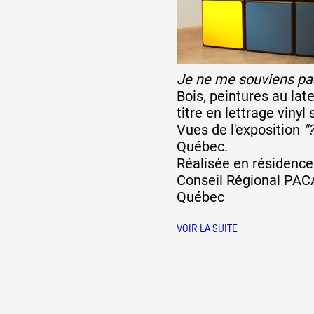
Formation
Je ne me souviens p
Événements
Bois, peintures au lat
titre en lettrage vinyl
Vues de l'exposition
"?
1% œuvres dans 
Québec.
Réalisée en résidence
public
Conseil Régional PACA
Québec
Réseau documents 
VOIR LA SUITE