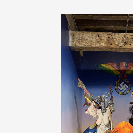
Formation
Événements
1% œuvres dans 
public
Réseau documents 