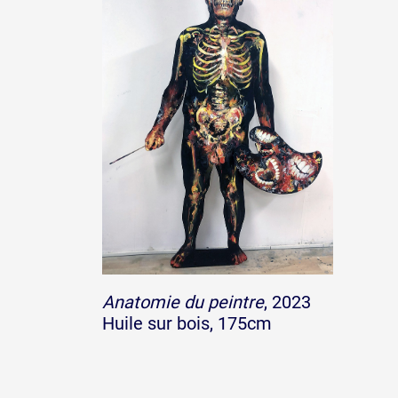
Partenaires
Crédits
Actions
Documentation
Anatomie du peintre
, 2023
Visites d'ateliers
Huile sur bois, 175cm
Production vidéo