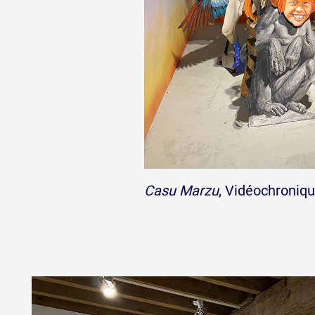
Artistes
De A à Z
Année par année
Casu Marzu
, Vidéochroniqu
Collection vidéos
Candidater
Contact