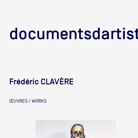
documentsd
documentsdartis
Frédéric CLAVÈRE
Documents d'artis
ŒUVRES / WORKS
Mission
Équipe