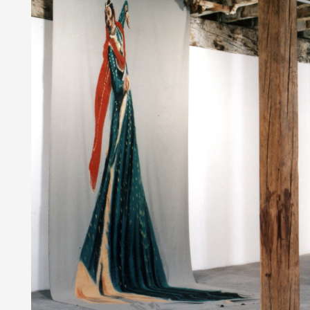
Partenaires
Crédits
Actions
Documentation
Visites d'ateliers
Production vidéo