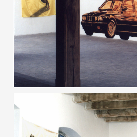
Artistes
De A à Z
Année par année
Collection vidéos
Candidater
Contact