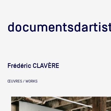
documentsd
documentsdartis
Frédéric CLAVÈRE
Documents d'artis
ŒUVRES / WORKS
Mission
Équipe