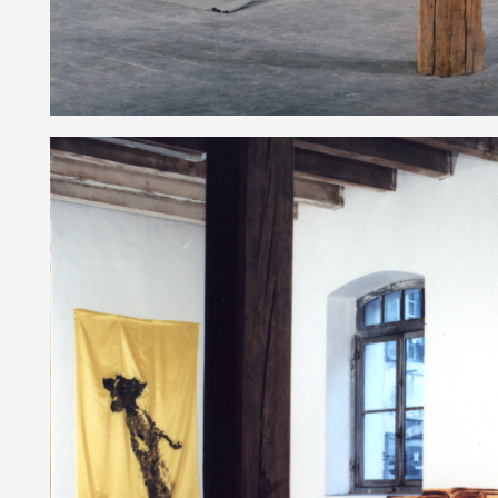
Formation
Événements
1% œuvres dans 
public
Réseau documents 