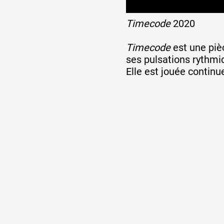
Timecode
2020
Formation
Timecode
est une piè
ses pulsations rythmi
Événements
Elle est jouée continu
1% œuvres dans l
Réseau documents 