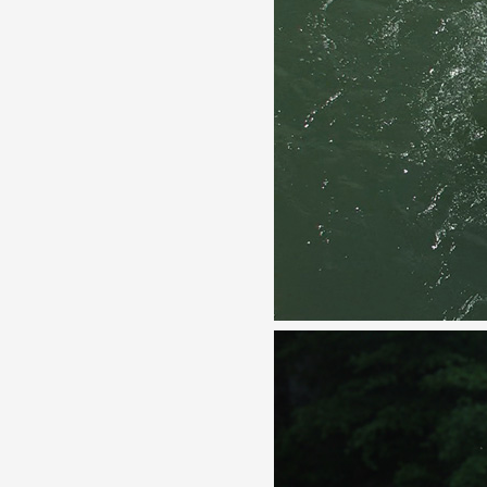
Partenaires
Crédits
Actions
Documentation
Visites d'ateliers
Production vidéo