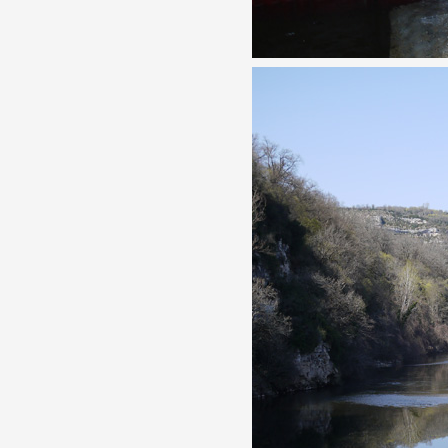
Artistes
De A à Z
Année par année
Collection vidéos
Candidater
Contact