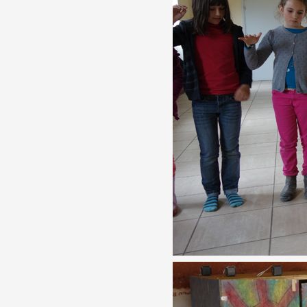
Partenaires
Crédits
Actions
Documentation
Visites d'ateliers
Production vidéo