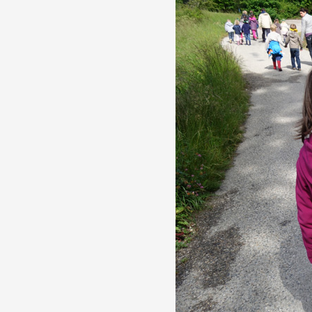
Artistes
De A à Z
Année par année
Collection vidéos
Candidater
Contact