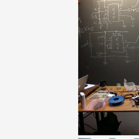
Partenaires
Crédits
Actions
Documentation
Visites d'ateliers
Production vidéo