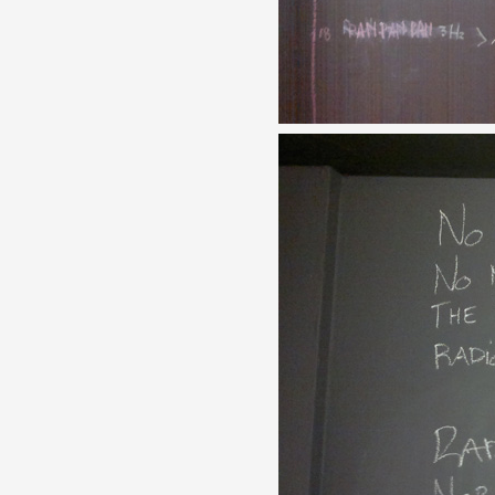
Artistes
De A à Z
Année par année
Collection vidéos
Candidater
Contact