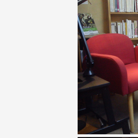
Partenaires
Crédits
Actions
Documentation
Visites d'ateliers
Production vidéo