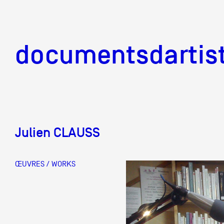
documentsd
documentsdartis
Julien CLAUSS
Documents d'artis
ŒUVRES / WORKS
Mission
Équipe