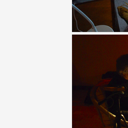
Artistes
De A à Z
Année par année
Collection vidéos
Candidater
Contact