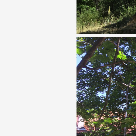
Artistes
De A à Z
Année par année
Collection vidéos
Candidater
Contact