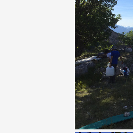
Partenaires
Crédits
Actions
Documentation
Visites d'ateliers
Production vidéo