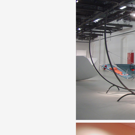
Partenaires
Crédits
Actions
Documentation
Visites d'ateliers
Production vidéo