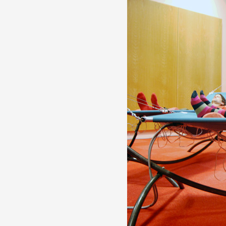
Artistes
De A à Z
Année par année
Collection vidéos
Candidater
Contact