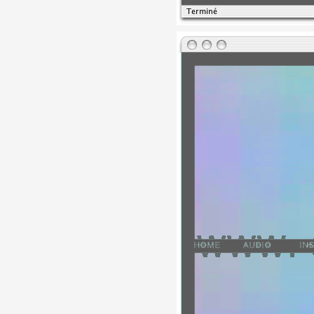
Formation
Événements
1% œuvres dans 
public
Réseau documents 