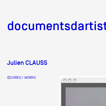
documentsd
documentsdartis
Julien CLAUSS
Documents d'artis
ŒUVRES / WORKS
Mission
Équipe