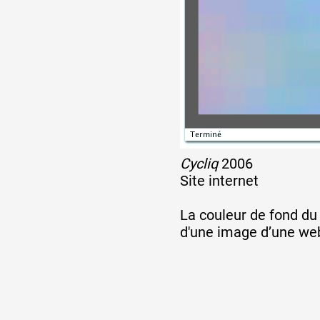
Artistes
De A à Z
Année par année
Cycliq
2006
Site internet
Collection vidéos
La couleur de fond du 
d'une image d’une web
Candidater
Contact