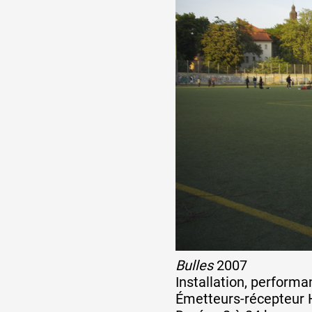
Formation
Événements
1% œuvres dans l
Réseau documents 
Bulles
2007
Installation, perform
Émetteurs-récepteur HF