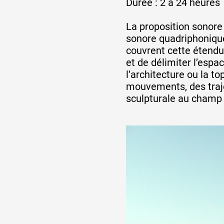
Durée : 2 à 24 heures
Artistes
La proposition sonore 
sonore quadriphonique 
De A à Z
couvrent cette étendue,
et de délimiter l’espa
l’architecture ou la t
Année par année
mouvements, des traje
sculpturale au champ
Collection vidéos
Candidater
Contact