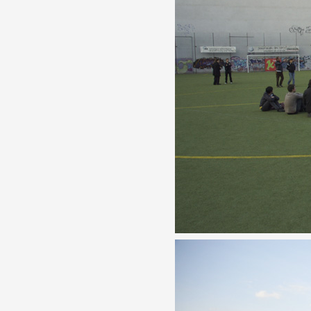
Partenaires
Crédits
Actions
Documentation
Visites d'ateliers
Production vidéo