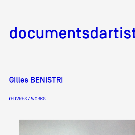
documentsd
documentsdartis
Gilles BENISTRI
Documents d'artis
ŒUVRES / WORKS
Mission
Équipe