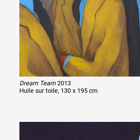
Artistes
De A à Z
Année par année
Collection vidéos
Dream Team
2013
Huile sur toile, 130 x 195 cm
Candidater
Contact