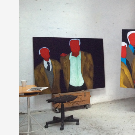
Partenaires
Crédits
Actions
Documentation
Visites d'ateliers
Production vidéo