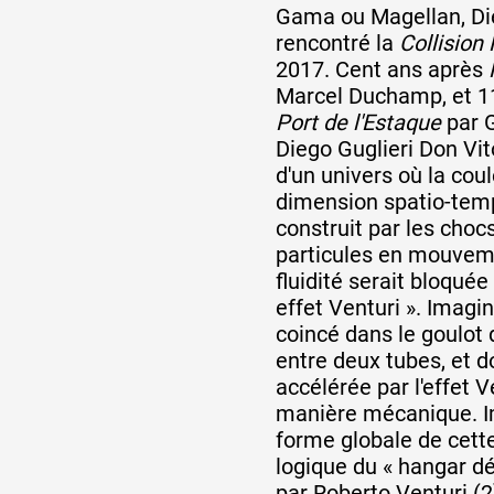
Gama ou Magellan, Die
rencontré la
Collision
2017. Cent ans après
Marcel Duchamp, et 1
Port de l'Estaque
par 
Diego Guglieri Don Vit
d'un univers où la cou
dimension spatio-tem
construit par les cho
particules en mouveme
fluidité serait bloqué
effet Venturi ». Imag
coincé dans le goulot d
entre deux tubes, et do
accélérée par l'effet V
manière mécanique. I
forme globale de cette
logique du « hangar dé
par Roberto Venturi (2