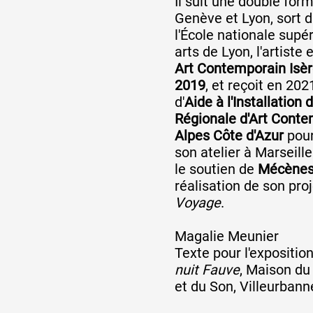
Il suit une double for
Genève et Lyon, sort 
l'École nationale supé
arts de Lyon, l'artiste
Art Contemporain Isèr
2019
, et reçoit en 20
d'
Aide à l'Installation 
Régionale d'Art Cont
Alpes Côte d'Azur
pour 
son atelier à Marseille.
le soutien de
Mécènes
réalisation de son pro
Voyage
.
Magalie Meunier
Texte pour l'expositio
nuit Fauve
, Maison du 
et du Son, Villeurbann