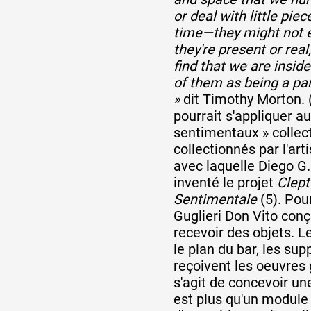
or deal with little pie
time—they might not e
they're present or real
find that we are insid
of them as being a par
»
dit Timothy Morton. (
pourrait s'appliquer au
sentimentaux » collec
collectionnés par l'art
avec laquelle Diego G.
inventé le projet
Clep
Sentimentale
(5). Pour
Guglieri Don Vito con
recevoir des objets. L
le plan du bar, les sup
reçoivent les oeuvres g
s'agit de concevoir un
est plus qu'un module