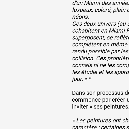
d'un Miami des années
luxueux, coloré, plein
Formation
néons.
Ces deux univers (au 
cohabitent en Miami F
Événements
superposent, se reflèt
complètent en même t
rendu possible par les
1% œuvres dans 
collision. Ces propriété
connais ni ne les comp
public
les étudie et les appr
jour. » *
Réseau documents 
Dans son processus de t
commence par créer u
inviter » ses peintures
« Les peintures ont ch
caractère : certaines 