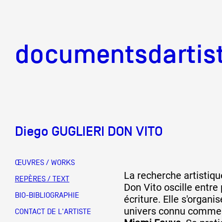
documentsd
documentsdartis
Diego GUGLIERI DON VITO
Documents d'artis
ŒUVRES / WORKS
La recherche artistiqu
Mission
REPÈRES / TEXT
Don Vito oscille entre 
BIO-BIBLIOGRAPHIE
écriture. Elle s'organi
univers connu comme
Équipe
CONTACT DE L'ARTISTE