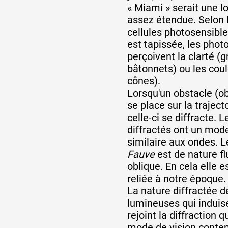
« Miami » serait une l
assez étendue. Selon
cellules photosensible
est tapissée, les phot
perçoivent la clarté (
bâtonnets) ou les cou
cônes).
Lorsqu'un obstacle (ob
se place sur la traject
celle-ci se diffracte.
diffractés ont un mod
similaire aux ondes.
Fauve
est de nature fl
oblique. En cela elle 
reliée à notre époque.
La nature diffractée 
lumineuses qui induise
rejoint la diffraction q
mode de vision contem