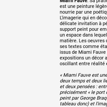
Miami Fauve
. Sa prat
est une peinture légèr
nourrie par une poétiq
Partenaires
L'imagerie qui en déco
délicate invitation à 
support peint pour em
Crédits
un espace dans lequel 
matière. Les oeuvres q
ses textes comme éta
Actions
issus de Miami Fauve 
expositions un décor 
oscillant entre réalité e
Documentation
« Miami Fauve est une 
deux temps et deux li
Visites d'ateliers
et deux pensées : entr
précisément « le port 
peint par George Braq
Production vidéo
tableau donc) et l'ima