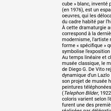
cube » blanc, inventé 
(en 1976), est un esp
oeuvres, qui les déloc
du cadre habité par l'
À cette dramaturgie a
correspond à la derni
modernisme, l'artiste
forme « spécifique » 
symbolise l'expositio
Au temps linéaire et 
musée classique, le 
de Diego G. De Vito rej
dynamique d'un Lazlo
son projet de musée h
peintures téléphonées 
(
Telephon Bilder
, 1922
coloris varient selon l
furent une des premiè
réalisées par délégatio