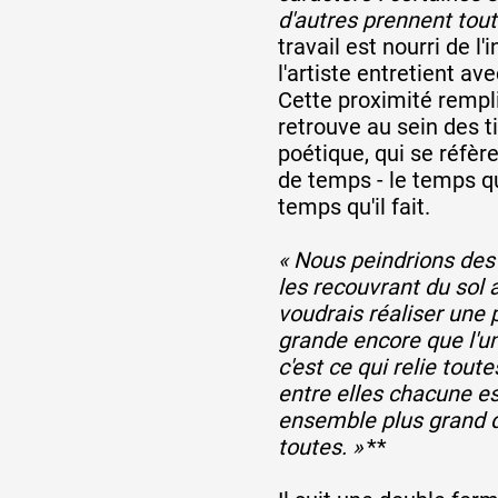
d'autres prennent tout
travail est nourri de l'
Artistes
l'artiste entretient av
Cette proximité rempl
retrouve au sein des ti
De A à Z
poétique, qui se réfèr
de temps - le temps qu
temps qu'il fait.
Année par année
« Nous peindrions des
les recouvrant du sol a
voudrais réaliser une 
Collection vidéos
grande encore que l'u
c'est ce qui relie tou
entre elles chacune es
Candidater
ensemble plus grand q
toutes. »
**
Contact