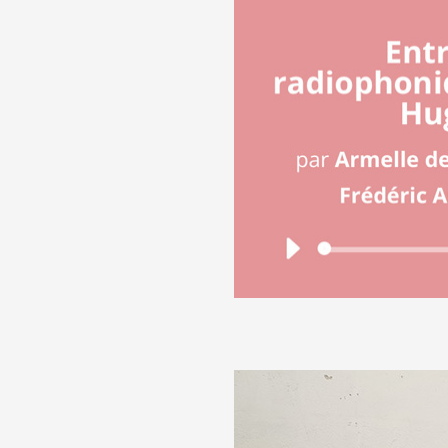
Formation
Événements
1% œuvres dans l
Réseau documents 