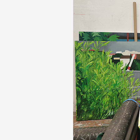
Artistes
De A à Z
Année par année
Collection vidéos
Candidater
Contact