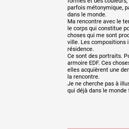
formes et des couleurs, 
parfois métonymique, p
dans le monde.
Partenaires
Ma rencontre avec le ter
le corps qui constitue p
choses qui me sont proch
Crédits
ville. Les compositions
résidence.
Ce sont des portraits. P
Actions
armoire EDF. Ces choses 
elles acquièrent une den
la rencontre.
Documentation
Je ne cherche pas à illu
qui déjà dans le monde f
Visites d'ateliers
Production vidéo