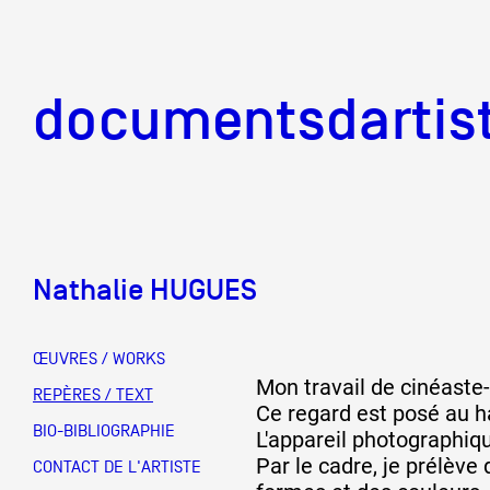
documentsd
documentsdartis
Nathalie HUGUES
Documents d'artis
ŒUVRES / WORKS
Mon travail de cinéaste-
Mission
REPÈRES / TEXT
Ce regard est posé au h
BIO-BIBLIOGRAPHIE
L'appareil photographiq
Par le cadre, je prélève
Équipe
CONTACT DE L'ARTISTE