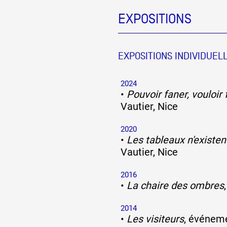
EXPOSITIONS
Partenaires
EXPOSITIONS INDIVIDUEL
Crédits
2024
•
Pouvoir faner, vouloir f
Actions
Vautier, Nice
2020
•
Les tableaux n'existen
Documentation
Vautier, Nice
2016
Visites d'ateliers
•
La chaire des ombres
2014
Production vidéo
•
Les visiteurs
, événeme