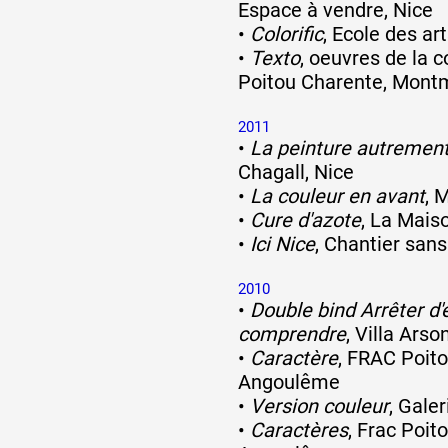
Espace à vendre, Nice
•
Colorific
, Ecole des ar
•
Texto
, oeuvres de la 
Poitou Charente, Montm
2011
•
La peinture autremen
Chagall, Nice
•
La couleur en avant
, 
•
Cure d'azote
, La Maiso
•
Ici Nice
, Chantier sans
2010
•
Double bind Arrêter d
comprendre
, Villa Arso
•
Caractère
, FRAC Poit
Angoulême
•
Version couleur
, Gale
•
Caractères
, Frac Poit