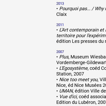
2013
•
Pourquoi pas... / Why 
Claix
2011
•
L'Art contemporain et 
territoire pour l'expér
édition Les presses du 
2007
•
Plus
, Museum Wiesbad
Vordemberge-Gildewart
•
L'Egosystème
, coéd C
Station, 2007
•
Nice too meet you
, V
Nice, éd Nice Musées 
•
UMAN
, édition Ville d
•
Vue d'ici
, coéd associa
Edition du Lubéron, 200