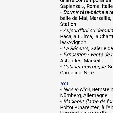
Sapienza », Rome, Italie
•
Dormir tête-bêche ave
belle de Mai, Marseille,
Station
•
Aujourd'hui ou demain
Paca, au Circa, la Char
les-Avignon
•
La Réserve
, Galerie d
•
Exposition - vente de m
Astérides, Marseille
•
Cabinet névrotique
, S
Cameline, Nice
2004
•
Nice in Nice
, Bernstei
Nürnberg, Allemagne
•
Black-out (lame de fo
Poitou-Charentes, à l'