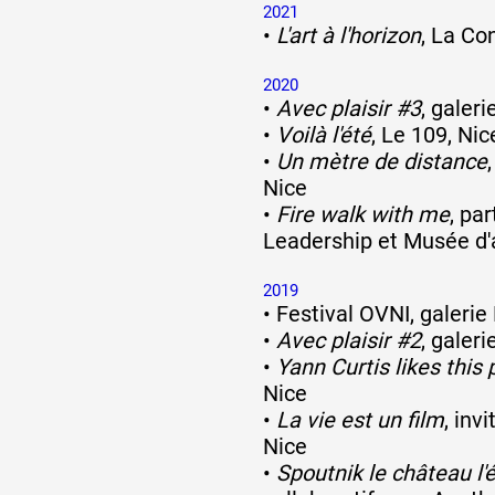
2021
•
L'art à l'horizon
, La Co
2020
•
Avec plaisir #3
, galeri
•
Voilà l'été
, Le 109, Nic
•
Un mètre de distance
Nice
•
Fire walk with me
, pa
Leadership et Musée d'a
2019
•
Festival OVNI, galerie
•
Avec plaisir #2
, galeri
•
Yann Curtis likes this 
Nice
•
La vie est un film
, inv
Nice
•
Spoutnik le château l'é