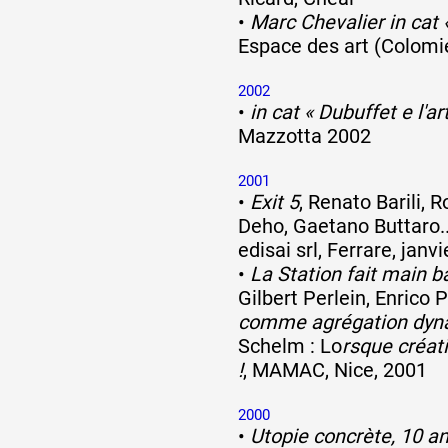
•
Marc Chevalier in cat 
Espace des art (Colomie
2002
•
in cat « Dubuffet e l'art
Mazzotta 2002
2001
•
Exit 5
, Renato Barili, 
Deho, Gaetano Buttaro...
edisai srl, Ferrare, janv
•
La Station fait main b
Gilbert Perlein, Enrico P
comme agrégation dyna
Schelm : Lo
rsque créat
!
, MAMAC, Nice, 2001
2000
•
Utopie concrète, 10 an