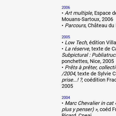
2006
•
Art multiple
, Espace de
Mouans-Sartoux, 2006
•
Parcours
, Château du
2005
•
Low Tech
, édition Vil
•
La réserve
, texte de 
Subpictural : Publiatruc
ponchettes, Nice, 2005
•
Prêts à prêter, collec
/2004
, texte de Sylvie C
prise...! ?
, coédition Fra
2005
2004
•
Marc Chevalier in cat 
plus y penser) »
, coéd F
Ricard, Cneai