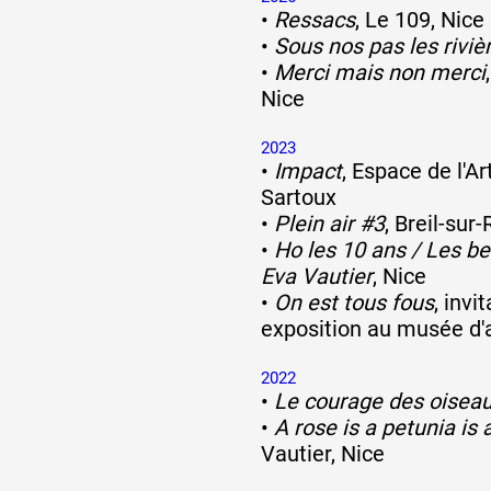
•
Ressacs
, Le 109, Nice
•
Sous nos pas les riviè
•
Merci mais non merci
Nice
2023
•
Impact
, Espace de l'A
Sartoux
•
Plein air #3
, Breil-sur
•
Ho les 10 ans / Les be
Eva Vautier
, Nice
•
On est tous fous
, inv
exposition au musée d'a
2022
•
Le courage des oisea
•
A rose is a petunia is
Vautier, Nice