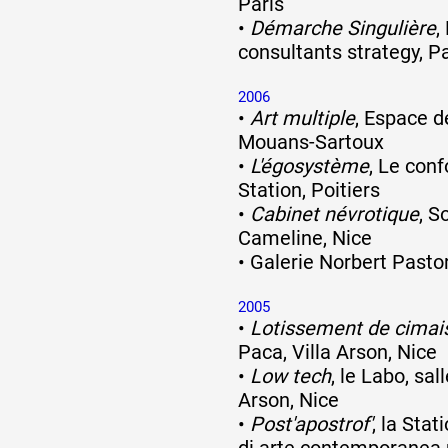
Paris
•
Démarche Singulière
,
consultants strategy, Pa
2006
•
Art multiple
, Espace de
Mouans-Sartoux
•
L'égosystème
, Le conf
Station, Poitiers
•
Cabinet névrotique
, S
Cameline, Nice
•
Galerie Norbert Pastor
2005
•
Lotissement de cimai
Paca, Villa Arson, Nice
•
Low tech
, le Labo, sal
Arson, Nice
•
Post'apostrof'
, la Sta
di arte contemporanea u