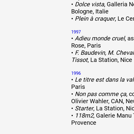
•
Dolce vista
, Galleria 
Bologne, Italie
•
Plein à craquer
, Le C
1997
•
Adieu monde cruel
, a
Rose, Paris
•
F. Baudevin, M. Chevali
Tissot
, La Station, Nice
1996
•
Le titre est dans la va
Paris
•
Non pas comme ça
, 
Olivier Wahler, CAN, Ne
•
Starter
, La Station, Ni
•
118m2
, Galerie Manu
Provence