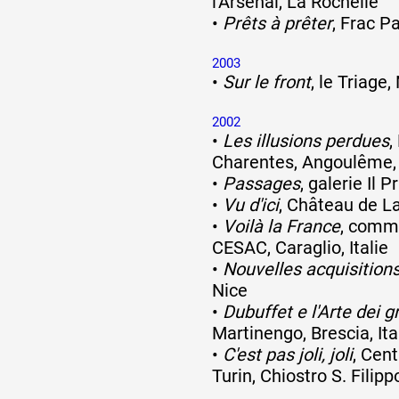
l'Arsenal, La Rochelle
•
Prêts à prêter
, Frac P
2003
•
Sur le front
, le Triage
2002
•
Les illusions perdues
,
Charentes, Angoulême,
•
Passages
, galerie Il 
•
Vu d'ici
, Château de La
•
Voilà la France
, commi
CESAC, Caraglio, Italie
•
Nouvelles acquisition
Nice
•
Dubuffet e l'Arte dei gr
Martinengo, Brescia, Ita
•
C'est pas joli, joli
, Cent
Turin, Chiostro S. Filippo