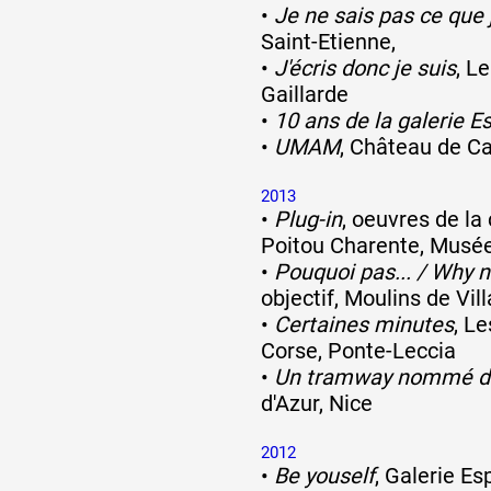
•
Je ne sais pas ce que j
Saint-Etienne,
•
J'écris donc je suis
, L
Gaillarde
•
10 ans de la galerie 
•
UMAM
, Château de C
2013
•
Plug-in
, oeuvres de la
Poitou Charente, Musé
•
Pouquoi pas... / Why no
objectif, Moulins de Vil
•
Certaines minutes
, L
Corse, Ponte-Leccia
•
Un tramway nommé d
d'Azur, Nice
2012
•
Be youself
, Galerie Es