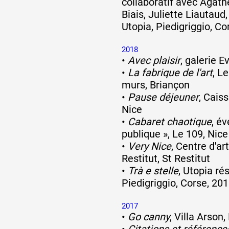
collaboratif avec Agat
Biais, Juliette Liautaud
Utopia, Piedigriggio, Co
2018
•
Avec plaisir
, galerie E
•
La fabrique de l'art
, L
murs, Briançon
•
Pause déjeuner
, Cais
Nice
•
Cabaret chaotique
, é
publique », Le 109, Nice
•
Very Nice
, Centre d'a
Restitut, St Restitut
•
Trà e stelle
, Utopia ré
Piedigriggio, Corse, 20
2017
•
Go canny
, Villa Arson,
•
Citations et référence