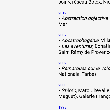
soir », réseau Botox, Ni
Formation
2012
•
Abstraction objective 
Mer
Événements
2007
•
Apostrophogénie
, Vil
•
Les aventures
, Donati
1% œuvres dans 
Saint Rémy de Provenc
public
2002
•
Remarques sur le voi
Nationale, Tarbes
Réseau documents 
2000
•
Stéréo
, Marc Chevalie
Maguet), Galerie Franço
1998