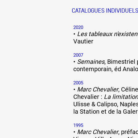
CATALOGUES INDIVIDUEL
2020
•
Les tableaux n'existen
Vautier
2007
•
Semaines
, Bimestriel 
contemporain, éd Anal
2005
•
Marc Chevalier
, Célin
Chevalier :
La limitation
Ulisse & Calipso, Naple
la Station et de la Gale
1995
•
Marc Chevalier
, préfa