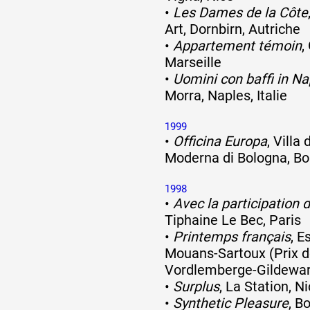
•
Les Dames de la Côte
Art, Dornbirn, Autriche
•
Appartement témoin
,
Marseille
•
Uomini con baffi in Na
Morra, Naples, Italie
1999
•
Officina Europa
, Villa
Moderna di Bologna, Bol
1998
•
Avec la participation 
Tiphaine Le Bec, Paris
•
Printemps français
, E
Mouans-Sartoux (Prix d
Vordlemberge-Gildewar
•
Surplus
, La Station, N
•
Synthetic Pleasure
, B