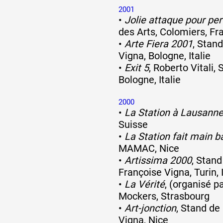
2001
•
Jolie attaque pour per
des Arts, Colomiers, Fr
•
Arte Fiera 2001
, Stan
Vigna, Bologne, Italie
•
Exit 5
, Roberto Vitali, 
Bologne, Italie
2000
•
La Station à Lausann
Suisse
•
La Station fait main b
MAMAC, Nice
•
Artissima 2000
, Stand
Françoise Vigna, Turin, I
•
La Vérité
, (organisé p
Mockers, Strasbourg
•
Art-jonction
, Stand de
Vigna, Nice