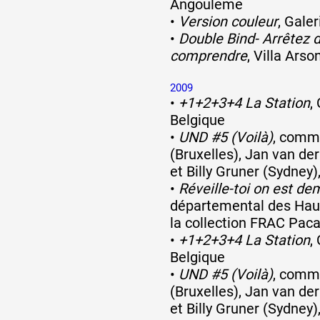
Angoulême
•
Version couleur
, Gale
•
Double Bind- Arrêtez 
comprendre
, Villa Arso
2009
•
+1+2+3+4 La Station
,
Belgique
•
UND #5 (Voilà)
, commi
(Bruxelles), Jan van d
et Billy Gruner (Sydney)
•
Réveille-toi on est de
départemental des Hau
la collection FRAC Pac
•
+1+2+3+4 La Station
,
Belgique
•
UND #5 (Voilà)
, comm
(Bruxelles), Jan van d
et Billy Gruner (Sydney)