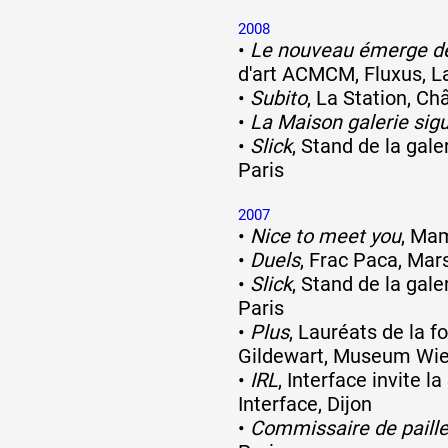
2008
•
Le nouveau émerge de
d'art ACMCM, Fluxus, L
•
Subito
, La Station, Châ
•
La Maison galerie sigu
•
Slick
, Stand de la gale
Paris
2007
•
Nice to meet you
, Ma
•
Duels
, Frac Paca, Mars
•
Slick
, Stand de la gale
Paris
•
Plus
, Lauréats de la 
Gildewart, Museum Wi
•
IRL
, Interface invite la
Interface, Dijon
•
Commissaire de paill