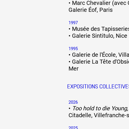
•
Marc Chevalier (avec C
Galerie Éof, Paris
Artistes
1997
•
Musée des Tapisserie
•
Galerie Sintitulo, Nice
De A à Z
1995
•
Galerie de l'École, Vil
Année par année
•
Galerie La Tête d'Obsi
Mer
Collection vidéos
EXPOSITIONS COLLECTIVE
2026
Candidater
•
Too hold to die Young
Citadelle, Villefranche-
Contact
2025