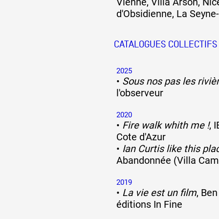
Vienne, Villa Arson, Nic
d'Obsidienne, La Seyne
CATALOGUES COLLECTIFS
2025
•
Sous nos pas les riviè
l'observeur
2020
•
Fire walk whith me !
, 
Cote d'Azur
•
Ian Curtis like this pla
Abandonnée (Villa Cam
2019
•
La vie est un film
, Ben
éditions In Fine