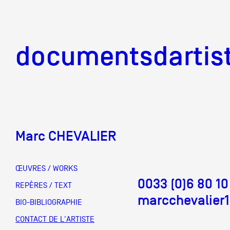
documentsd
documentsdartis
Marc CHEVALIER
Documents d'artis
ŒUVRES / WORKS
0033 (0)6 80 10
Mission
REPÈRES / TEXT
marcchevalier
BIO-BIBLIOGRAPHIE
Équipe
CONTACT DE L'ARTISTE