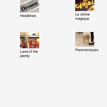
La vitrine
Headlines
magique
 public
tes
Panoramiques
Land of the
plenty