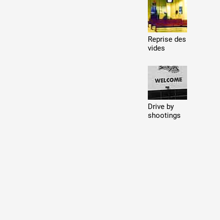
Production vidéo
Formation
Reprise des
vides
Événements
1% œuvres dans l'espace
Réseau documents d'artis
Drive by
shootings