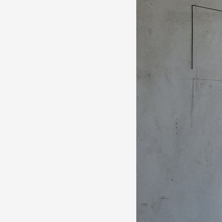
Production vidéo
Formation
Événements
1% œuvres dans l'espace
Réseau documents d'artis