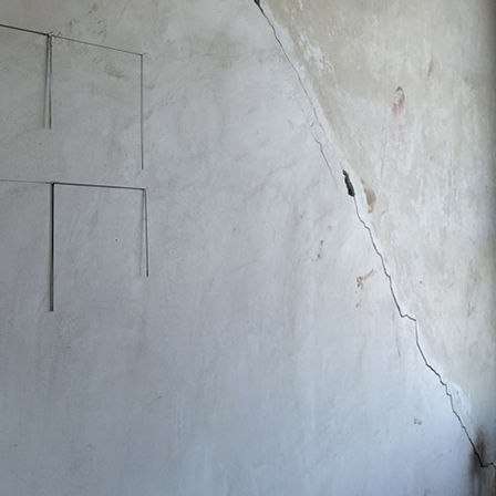
 public
tes