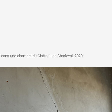
A
Artistes
De A à Z
Année par ann
s dans une chambre du Château de Charleval, 2020
Collection vidéo
Candidater
Contact