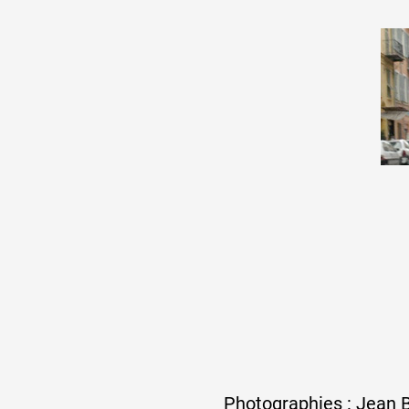
Formation
Événements
1% œuvres dans 
public
Réseau documents 
Photographies : Jean Br