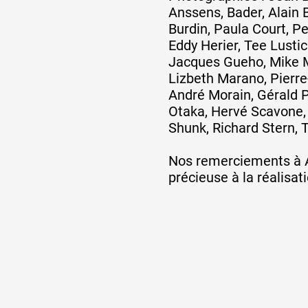
Anssens, Bader, Alain 
Burdin, Paula Court, P
Artistes
Eddy Herier, Tee Lusti
Jacques Gueho, Mike M
Lizbeth Marano, Pierre
De A à Z
André Morain, Gérald P
Otaka, Hervé Scavone, 
Shunk, Richard Stern, 
Année par année
Nos remerciements à A
précieuse à la réalisat
Collection vidéos
Candidater
Contact