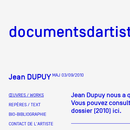
documentsd
documentsdartis
Jean DUPUY
MAJ 03/09/2010
Documents d'artis
Jean Dupuy nous a q
ŒUVRES / WORKS
Vous pouvez consulte
Mission
REPÈRES / TEXT
dossier (2010) ici.
BIO-BIBLIOGRAPHIE
Équipe
CONTACT DE L'ARTISTE