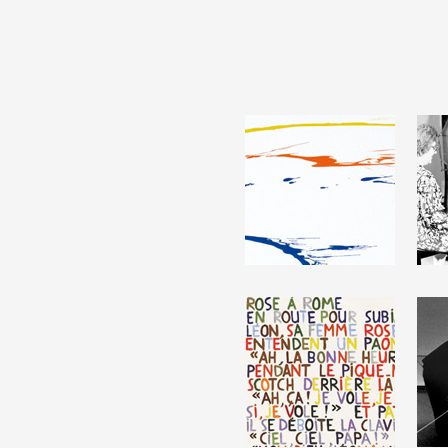
Partenaires
Crédits
Actions
Documentation
Visites d'ateliers
Production vidéo