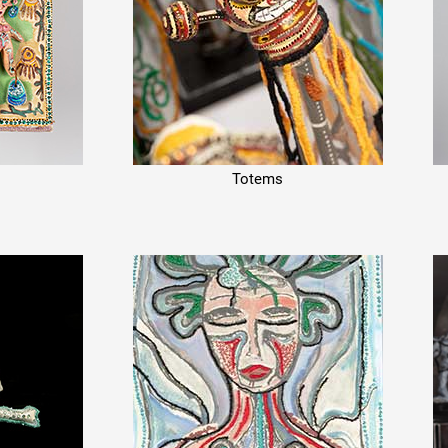
 public
Totems
tes