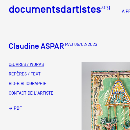
documentsdartistes
documentsdartistes
.org
.org
À P
Documents d'artistes PAC
Docume
Claudine ASPAR
MAJ 09/02/2023
Mission
Équipe
ŒUVRES / WORKS
Partenaires
REPÈRES / TEXT
DOCUMENTS D'ARTISTES PACA
DE A à
BIO-BIBLIOGRAPHIE
Crédits
CONTACT DE L'ARTISTE
Actions
→ PDF
Documentation
Visites d'ateliers