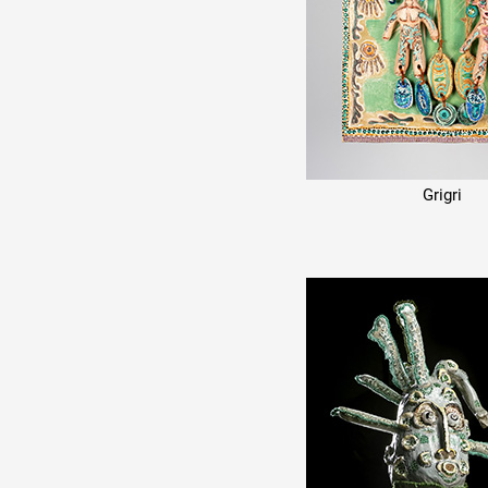
Production vidéo
Formation
Événements
1% œuvres dans l'espace
Grigri
Réseau documents d'artis