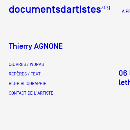
documentsdartistes
documentsdartistes
.org
.org
À P
Documents d'artistes PAC
Docume
Thierry AGNONE
Mission
Équipe
ŒUVRES / WORKS
06 
Partenaires
REPÈRES / TEXT
DOCUMENTS D'ARTISTES PACA
DE A à
le
BIO-BIBLIOGRAPHIE
Crédits
CONTACT DE L'ARTISTE
Actions
Documentation
Visites d'ateliers