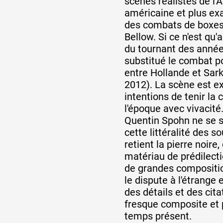
scènes réalistes de l'
américaine et plus ex
des combats de boxes
Partenaires
Bellow. Si ce n'est qu
du tournant des années
substitué le combat p
Crédits
entre Hollande et Sark
2012). La scène est ex
intentions de tenir la
Actions
l'époque avec vivacité.
Quentin Spohn ne se sa
cette littéralité des so
Documentation
retient la pierre noire
matériau de prédilecti
de grandes compositio
Visites d'ateliers
le dispute à l'étrange e
des détails et des cit
fresque composite et
Production vidéo
temps présent.