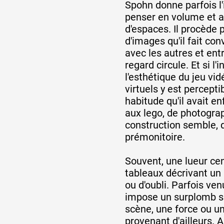
Spohn donne parfois l
penser en volume et a
Formation
d'espaces. Il procède 
d'images qu'il fait co
avec les autres et entr
Événements
regard circule. Et si l'
l'esthétique du jeu vi
virtuels y est percepti
1% œuvres dans 
habitude qu'il avait enf
aux lego, de photogra
public
construction semble, d
prémonitoire.
Réseau documents 
Souvent, une lueur cen
tableaux décrivant un
ou d'oubli. Parfois ven
impose un surplomb su
scène, une force ou un
provenant d'ailleurs. 