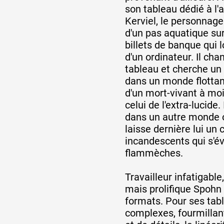
son tableau dédié à l'
Kerviel, le personna
Artistes
d'un pas aquatique su
billets de banque qui l
d'un ordinateur. Il ch
De A à Z
tableau et cherche un 
dans un monde flottan
d'un mort-vivant à moi
celui de l'extra-lucide. 
Année par année
dans un autre monde ou
laisse dernière lui un
incandescents qui s'é
Collection vidéos
flammèches.
Travailleur infatigabl
Candidater
mais prolifique Spohn
formats. Pour ses tabl
Contact
complexes, fourmilla