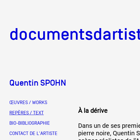
documentsd
documentsdartis
Quentin SPOHN
Documents d'artis
ŒUVRES / WORKS
À la dérive
Mission
REPÈRES / TEXT
BIO-BIBLIOGRAPHIE
Dans un de ses premie
pierre noire, Quentin
Équipe
CONTACT DE L'ARTISTE