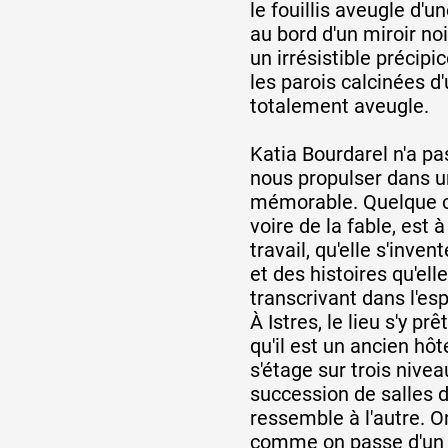
le fouillis aveugle d'un
au bord d'un miroir noi
Formation
un irrésistible précipic
les parois calcinées d
totalement aveugle.
Événements
Katia Bourdarel n'a pa
nous propulser dans un
1% œuvres dans 
mémorable. Quelque c
voire de la fable, est 
public
travail, qu'elle s'inven
et des histoires qu'ell
transcrivant dans l'es
Réseau documents 
À Istres, le lieu s'y pr
qu'il est un ancien hôte
s'étage sur trois nive
succession de salles 
ressemble à l'autre. 
comme on passe d'un c