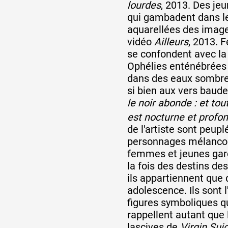
lourdes
, 2013. Des jeu
qui gambadent dans le
aquarellées des image
vidéo
Ailleurs
, 2013. 
se confondent avec la
Ophélies enténébrées 
dans des eaux sombre
si bien aux vers baude
le noir abonde : et tout
est nocturne et profon
de l'artiste sont peup
personnages mélancol
femmes et jeunes garç
la fois des destins d
ils appartiennent que 
adolescence. Ils sont 
figures symboliques qu
rappellent autant que l
lascives de
Virgin Sui