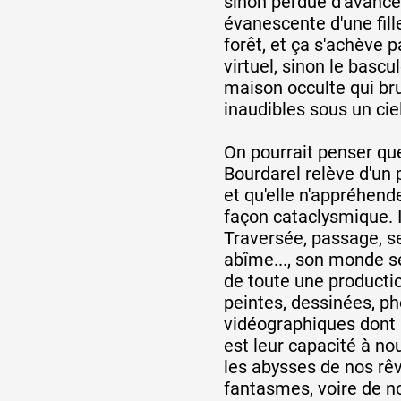
sinon perdue d'avance,
évanescente d'une fill
forêt, et ça s'achève 
Partenaires
virtuel, sinon le basc
maison occulte qui br
inaudibles sous un cie
Crédits
On pourrait penser que
Bourdarel relève d'un
Actions
et qu'elle n'appréhen
façon cataclysmique. Il
Traversée, passage, s
Documentation
abîme..., son monde se
de toute une producti
peintes, dessinées, p
Visites d'ateliers
vidéographiques dont
est leur capacité à no
les abysses de nos rê
Production vidéo
fantasmes, voire de no