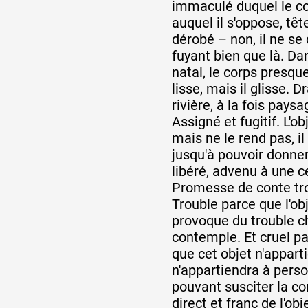
immaculé duquel le cor
auquel il s'oppose, têt
dérobé – non, il ne se
fuyant bien que là. Da
natal, le corps presqu
lisse, mais il glisse.
rivière, à la fois paysa
Assigné et fugitif. L'ob
mais ne le rend pas, i
jusqu'à pouvoir donner
libéré, advenu à une 
Promesse de conte tro
Trouble parce que l'o
provoque du trouble ch
contemple. Et cruel par
que cet objet n'apparti
n'appartiendra à pers
pouvant susciter la co
direct et franc de l'obj