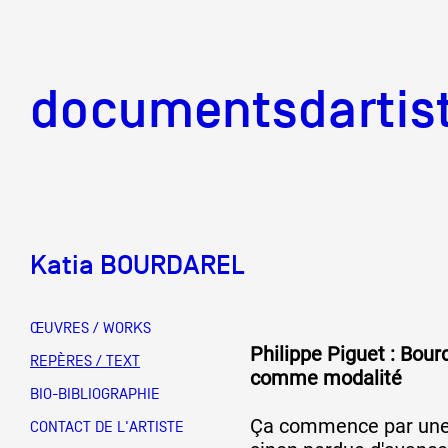
documentsd
documentsdartis
Katia BOURDAREL
Documents d'artis
ŒUVRES / WORKS
Philippe Piguet : Bourd
Mission
REPÈRES / TEXT
comme modalité
BIO-BIBLIOGRAPHIE
Ça commence par une
Équipe
CONTACT DE L'ARTISTE