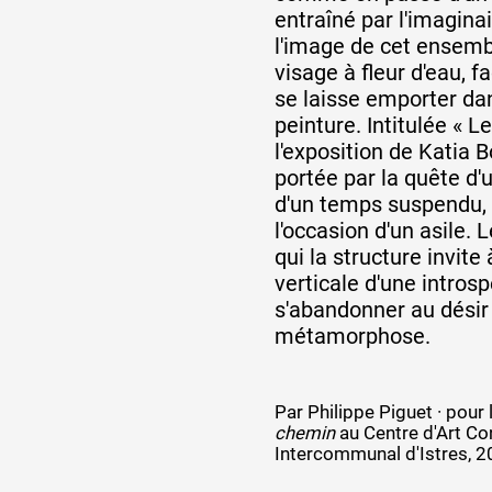
entraîné par l'imaginair
l'image de cet ensemb
Artistes
visage à fleur d'eau, f
se laisse emporter dan
peinture. Intitulée « 
De A à Z
l'exposition de Katia B
portée par la quête d'
d'un temps suspendu, 
l'occasion d'un asile.
Année par année
qui la structure invite 
verticale d'une introsp
s'abandonner au désir
Collection vidéos
métamorphose.
Candidater
Par Philippe Piguet · pour 
chemin
au Centre d'Art C
Intercommunal d'Istres, 
Contact