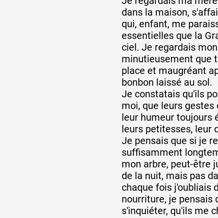
Je regardais ma mère s
dans la maison, s'affa
qui, enfant, me parais
essentielles que la G
ciel. Je regardais mon
minutieusement que to
place et maugréant ap
bonbon laissé au sol.
Je constatais qu'ils p
moi, que leurs gestes 
leur humeur toujours 
leurs petitesses, leur
Je pensais que si je re
suffisamment longte
mon arbre, peut-être 
de la nuit, mais pas d
chaque fois j'oubliais 
nourriture, je pensais q
s'inquiéter, qu'ils me