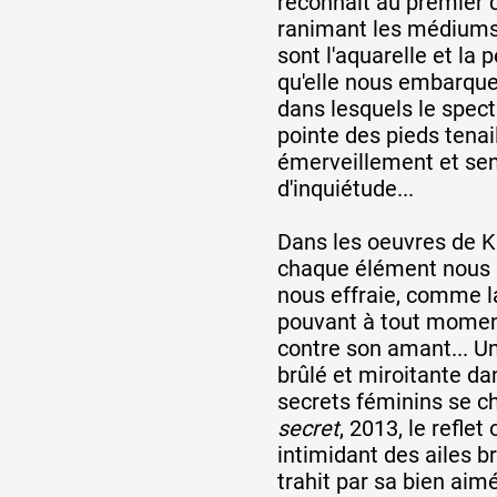
reconnaît au premier c
ranimant les médium
sont l'aquarelle et la p
qu'elle nous embarqu
dans lesquels le spect
pointe des pieds tenai
émerveillement et se
d'inquiétude...
Dans les oeuvres de K
chaque élément nous at
nous effraie, comme 
pouvant à tout moment
contre son amant... U
brûlé et miroitante da
secrets féminins se 
secret
, 2013, le reflet
intimidant des ailes b
trahit par sa bien ai