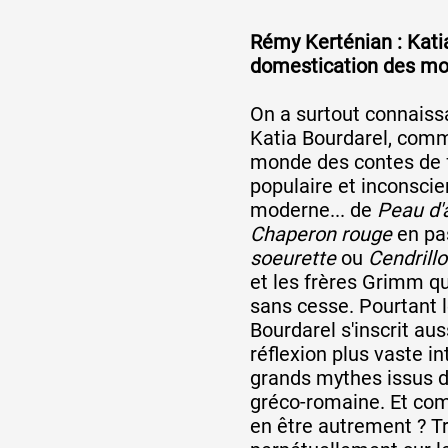
Rémy Kerténian : Katia
domestication des mon
On a surtout connaiss
Katia Bourdarel, comm
monde des contes de f
populaire et inconscie
moderne... de
Peau d'
Chaperon rouge
en pa
soeurette
ou
Cendrill
et les frères Grimm q
sans cesse. Pourtant l
Bourdarel s'inscrit au
réflexion plus vaste i
grands mythes issus de
gréco-romaine. Et com
en être autrement ? Tr