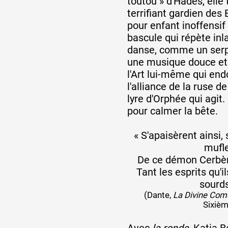
toutou » d'Hadès, elle
terrifiant gardien des 
pour enfant inoffensif 
bascule qui répète in
danse, comme un ser
une musique douce et 
l'Art lui-même qui endo
l'alliance de la ruse d
lyre d'Orphée qui agit.
pour calmer la bête.
« S'apaisèrent ainsi,
mufl
De ce démon Cerbè
Tant les esprits qu'i
sourds
(Dante,
La Divine Comé
Sixièm
Avec
la ronde
, Katia B