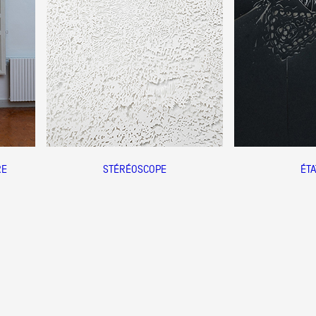
 public
tes
RE
STÉRÉOSCOPE
ÉTA