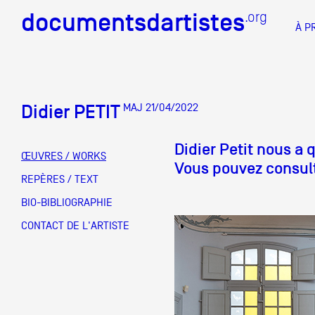
documentsdartistes
documentsdartistes
.org
.org
À P
Documents d'artistes PAC
Docume
Didier PETIT
MAJ 21/04/2022
Mission
Didier Petit nous a 
Équipe
ŒUVRES / WORKS
Vous pouvez consult
Partenaires
REPÈRES / TEXT
DOCUMENTS D'ARTISTES PACA
DE A à
BIO-BIBLIOGRAPHIE
Crédits
CONTACT DE L'ARTISTE
Actions
Documentation
Visites d'ateliers