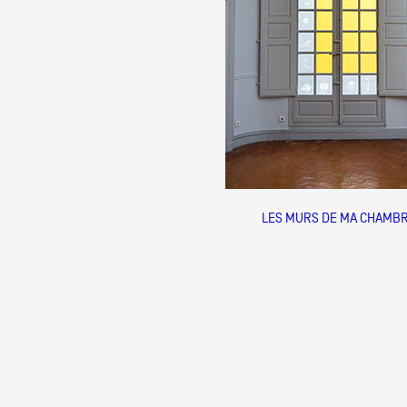
Production vidéo
Formation
Événements
1% œuvres dans l'espace
Réseau documents d'artis
LES MURS DE MA CHAMB