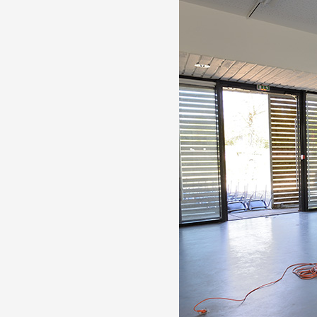
Partenaires
Crédits
Actions
Documentation
Visites d'ateliers
Production vidéo