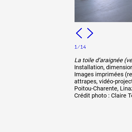
Formation
Événements
1/14
1% œuvres dans l
La toile d’araignée (ve
Installation, dimensio
Images imprimées (rec
Réseau documents 
attrapes, vidéo-projec
Poitou-Charente, Lina
Crédit photo : Claire 