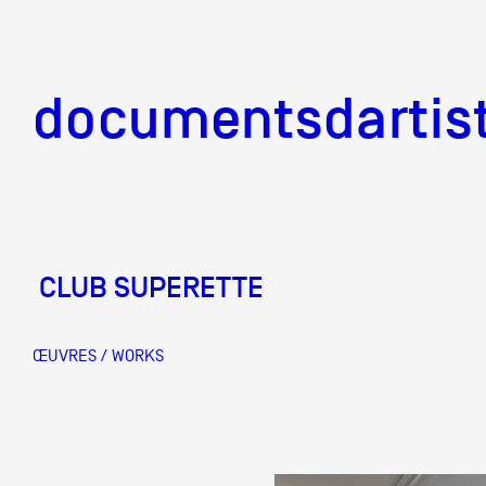
documentsd
documentsdartis
CLUB SUPERETTE
Documents d'artis
ŒUVRES / WORKS
Mission
Équipe