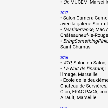
•
Or
, MUCEM, Marseill
2017
•
Salon Camera Camera
avec la galerie Sintitu
•
Destinerrance
, Mac 
Châteauneuf-le-Roug
•
BringSomethingPink
Saint Chamas
2016
•
#10
, Salon du Salon,
•
La Nuit de l'instant
, 
l'image, Marseille
•
Ecole de la deuxième
Château de Servières, 
Clou, FRAC PACA, co
Airault, Marseille