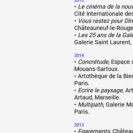
2015
•
Le cinéma de la nouv
Cité Internationale des
•
Vous restez pour Dîn
Châteauneuf-le-Rouge
•
Les 25 ans de la Gal
Galerie Saint Laurent,
2014
•
Concrétude
, Espace 
Mouans-Sartoux.
•
Artothèque de la Bien
Paris.
•
Ecrire le paysage
, A
Artaud, Marseille.
•
Multipath
, Galerie M
Paris.
2013
•
Egarements
, Châtea