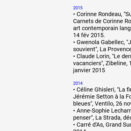
2015
•
Corinne Rondeau, "Sur
Carnets de Corinne R
art contemporain lang
14 fév 2015.
•
Gwenola Gabellec, "
souvient", La Provence
•
Claude Lorin, "Le der
vacanciers", Zibeline,
janvier 2015
2014
•
Céline Ghisleri, "La 
Jérémie Setton à la 
bleues", Ventilo, 26 no
•
Anne-Sophie Lecharm
penser", La Strada, dé
•
Carré d'As, Grand Su