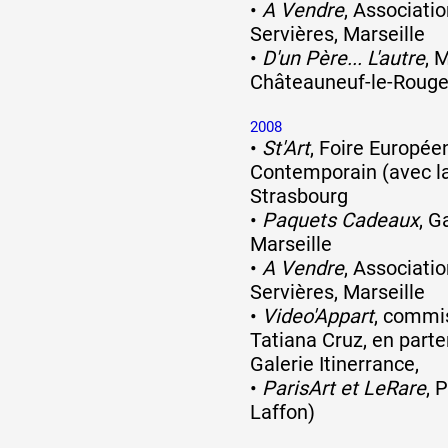
•
A Vendre
, Associati
Servières, Marseille
•
D'un Père... L'autre
, 
Châteauneuf-le-Roug
2008
•
St'Art
, Foire Europée
Contemporain (avec la 
Strasbourg
•
Paquets Cadeaux
, G
Marseille
•
A Vendre
, Associati
Servières, Marseille
•
Video'Appart
, commis
Tatiana Cruz, en parte
Galerie Itinerrance,
•
ParisArt et LeRare
, 
Laffon)