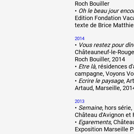
Roch Bouiller
•
Oh le beau jour enco
Edition Fondation Vac
texte de Brice Matthi
2014
•
Vous restez pour dîn
Châteauneuf-le-Rouge,
Roch Bouiller, 2014
•
Etre là
, résidences d'
campagne, Voyons Voi
•
Ecrire le paysage
, A
Artaud, Marseille, 201
2013
•
Semaine
, hors série
Château d'Avignon et
•
Egarements
, Châtea
Exposition Marseille 