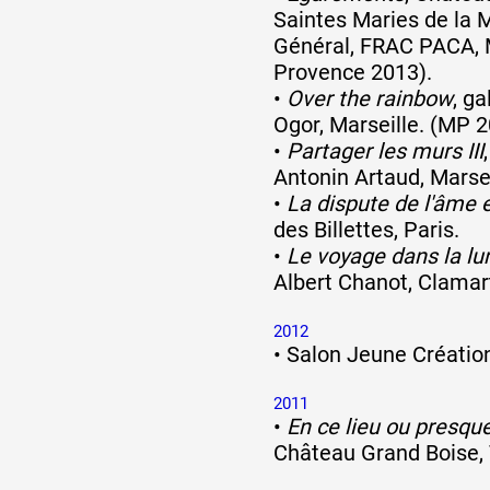
Saintes Maries de la 
Général, FRAC PACA, 
Provence 2013).
•
Over the rainbow
, g
Ogor, Marseille. (MP 2
•
Partager les murs III
Antonin Artaud, Marsei
•
La dispute de l'âme 
des Billettes, Paris.
•
Le voyage dans la lu
Albert Chanot, Clamar
2012
•
Salon Jeune Création
2011
•
En ce lieu ou presqu
Château Grand Boise, 