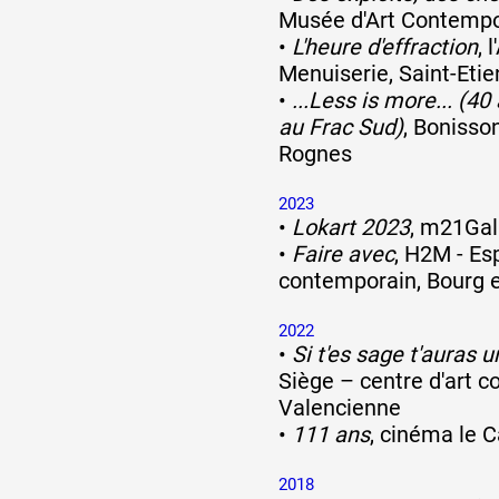
Musée d'Art Contempor
•
L'heure d'effraction
, 
Menuiserie, Saint-Eti
•
...Less is more... (40
au Frac Sud)
, Bonisso
Rognes
2023
•
Lokart 2023
, m21Gal
•
Faire avec
, H2M - Es
contemporain, Bourg 
2022
•
Si t'es sage t'auras 
Siège – centre d'art 
Valencienne
•
111 ans
, cinéma le C
2018