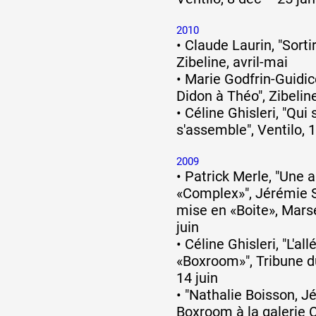
2010
•
Claude Laurin, "Sortir
Zibeline, avril-mai
•
Marie Godfrin-Guidicel
Didon à Théo", Zibeline
•
Céline Ghisleri, "Qui
s'assemble", Ventilo, 1
2009
•
Patrick Merle, "Une 
«Complex»", Jérémie 
mise en «Boite», Marse
juin
•
Céline Ghisleri, "L'all
«Boxroom»", Tribune d
14 juin
•
"Nathalie Boisson, J
Boxroom à la galerie 