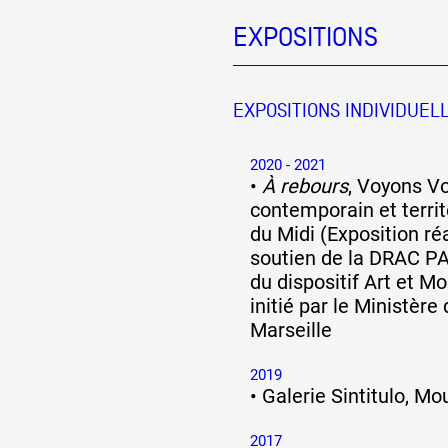
EXPOSITIONS
Partenaires
EXPOSITIONS INDIVIDUEL
Crédits
2020 - 2021
•
À rebours
, Voyons Voi
Actions
contemporain et territ
du Midi (Exposition ré
soutien de la DRAC P
Documentation
du dispositif Art et M
initié par le Ministère 
Marseille
Visites d'ateliers
2019
•
Galerie Sintitulo, Mo
Production vidéo
2017