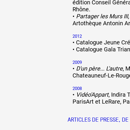
édition Conseil Génér
Rhône.
•
Partager les Murs III
Artothèque Antonin Ar
2012
•
Catalogue Jeune Cré
•
Catalogue Gala Tria
2009
•
D'un père... L'autre
, 
Chateauneuf-Le-Roug
2008
•
Vidéo'Appart
, Indira
ParisArt et LeRare, Pa
ARTICLES DE PRESSE, DE