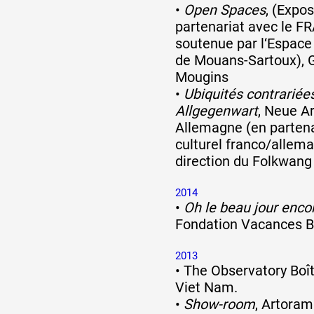
•
Open Spaces
, (Expos
partenariat avec le F
Formation
soutenue par l‘Espace 
de Mouans-Sartoux), Ga
Mougins
Événements
•
Ubiquités contrariée
Allgegenwart
, Neue Ar
Allemagne (en partena
1% œuvres dans 
culturel franco/allema
direction du Folkwan
public
2014
•
Oh le beau jour enco
Réseau documents 
Fondation Vacances Bl
2013
•
The Observatory Boît
Viet Nam.
•
Show-room
, Artoram