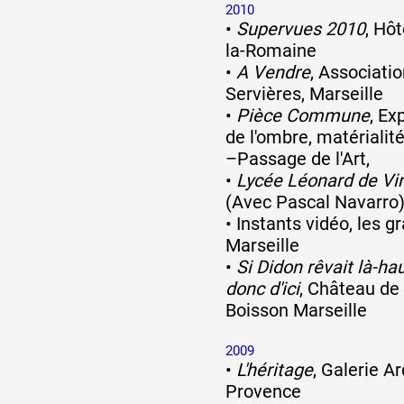
2010
•
Supervues 2010
, Hô
la-Romaine
•
A Vendre
, Associati
Servières, Marseille
•
Pièce Commune
, Ex
de l'ombre, matérialités
–Passage de l'Art,
•
Lycée Léonard de Vi
(Avec Pascal Navarro
•
Instants vidéo, les gr
Marseille
•
Si Didon rêvait là-hau
donc d'ici
, Château de 
Boisson Marseille
2009
•
L'héritage
, Galerie Ar
Provence