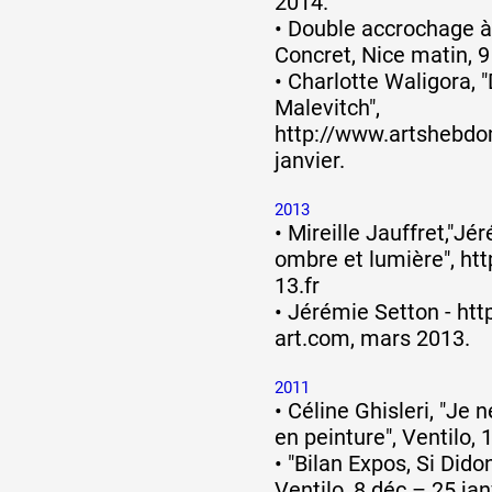
2014.
•
Double accrochage à 
Concret, Nice matin, 
•
Charlotte Waligora, 
Malevitch",
http://www.artshebd
janvier.
2013
•
Mireille Jauffret,"Jé
ombre et lumière",
htt
13.fr
•
Jérémie Setton -
htt
art.com
, mars 2013.
2011
•
Céline Ghisleri, "Je n
en peinture", Ventilo, 
•
"Bilan Expos, Si Didon
Ventilo, 8 déc – 25 jan