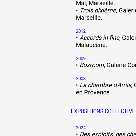
Mai, Marseille.
•
Trois dixième
, Galer
Artistes
Marseille.
2012
•
Accords in fine
, Gale
De A à Z
Malaucène.
2009
Année par année
•
Boxroom
, Galerie Co
2008
•
La chambre d'Amis
, 
Collection vidéos
en Provence
Candidater
EXPOSITIONS COLLECTIVE
Contact
2024
•
Des exploits, des ch