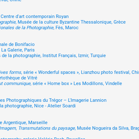
, Centre d'art contemporain Royan
ographie
, Musée de la culture Byzantine Thessalonique, Grèce
ionales de la Photographie
, Fès, Maroc
nale de Bonifacio
La Galerie, Paris
s de la photographie, Institut Français, Izmir, Turquie
tives forms
, série « Wonderful spaces », Lianzhou photo festival, Ch
'artothèque de Vitré
tout communique
, série « Home box » Les Modillons, Vindelle
les Photographiques du Trégor – L'Imagerie Lannion
la photographie, Nice - Atelier Soardi
e Argentique, Marseille
a Imagem, Transmutations du paysage
, Musée Nogueira da Silva, Bra