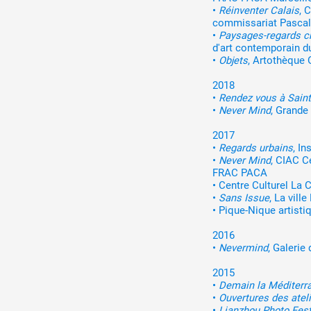
•
Réinventer Calais
, 
commissariat Pascal
•
Paysages-regards c
d'art contemporain d
•
Objets
, Artothèque
2018
•
Rendez vous à Saint
•
Never Mind
, Grande
2017
•
Regards urbains
, I
•
Never Mind
, CIAC C
FRAC PACA
•
Centre Culturel La
•
Sans Issue
, La vil
•
Pique-Nique artistiq
2016
•
Nevermind
, Galerie
2015
•
Demain la Méditerr
•
Ouvertures des ateli
•
Lianzhou Photo Fest