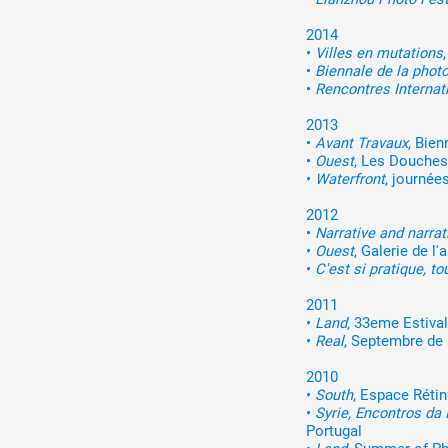
2014
•
Villes en mutations
•
Biennale de la phot
•
Rencontres Internat
2013
•
Avant Travaux
, Bien
•
Ouest
, Les Douches 
•
Waterfront
, journée
2012
•
Narrative and narra
•
Ouest
, Galerie de l
•
C'est si pratique, 
2011
•
Land
, 33eme Estiva
•
Real
, Septembre de 
2010
•
South
, Espace Rétin
•
Syrie, Encontros d
Portugal