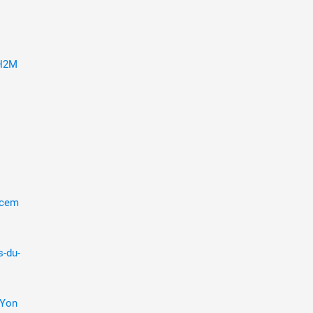
 H2M
ucem
s-du-
-Yon