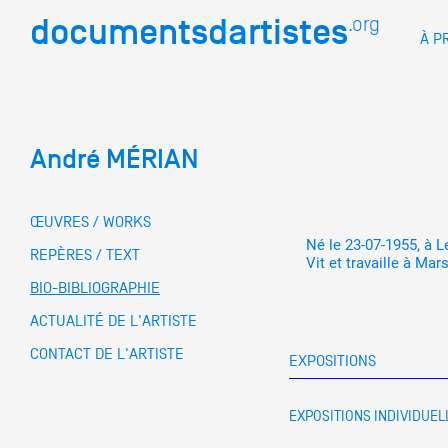
documentsdartistes
documentsdartistes
.org
.org
À P
Documents d'artistes PAC
Docume
André MÉRIAN
Mission
Équipe
ŒUVRES / WORKS
Né le 23-07-1955, à L
Partenaires
REPÈRES / TEXT
DOCUMENTS D'ARTISTES PACA
DE A à
Vit et travaille à Mar
BIO-BIBLIOGRAPHIE
Crédits
ACTUALITÉ DE L'ARTISTE
Actions
CONTACT DE L'ARTISTE
EXPOSITIONS
Documentation
EXPOSITIONS INDIVIDUEL
Visites d'ateliers