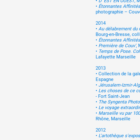
•
D' EST EN OUEST
, 
•
Étonnantes Affinité
photographie – Couv
2014
•
Au délabrement du 
Bourg-en-Bresse, col
•
Étonnantes Affinité
•
Première de Couv'
,
•
Temps de Pose. Coll
Lafayette Marseille
2013
•
Collection de la gal
Espagne
•
Jérusalem-Izmir-Alg
•
Les choses de ce c
- Fort Saint-Jean
•
The Syngenta Photo
•
Le voyage extraordi
•
Marseille vu par 1
Rhône, Marseille
2012
•
L'artothèque s'expo