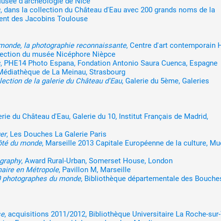
Musée d'archéologie de Nice
s
, dans la collection du Château d'Eau avec 200 grands noms de la
ent des Jacobins Toulouse
monde, la photographie reconnaissante
, Centre d'art contemporain
lection du musée Nicéphore Nièpce
s
, PHE14 Photo Espana, Fondation Antonio Saura Cuenca, Espagne
 Médiathèque de La Meinau, Strasbourg
ection de la galerie du Château d'Eau
, Galerie du 5ème, Galeries
erie du Château d'Eau, Galerie du 10, Institut Français de Madrid,
er
, Les Douches La Galerie Paris
ôté du monde
, Marseille 2013 Capitale Européenne de la culture, M
graphy
, Award Rural-Urban, Somerset House, London
naire en Métropole
, Pavillon M, Marseille
00 photographes du monde
, Bibliothèque départementale des Bouche
se
, acquisitions 2011/2012, Bibliothèque Universitaire La Roche-sur