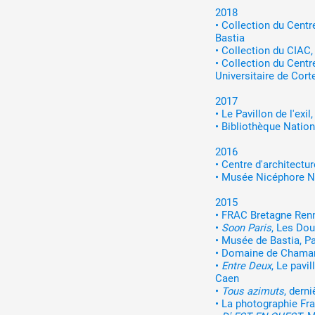
2018
•
Collection du Centr
Bastia
•
Collection du CIAC,
•
Collection du Centr
Universitaire de Cort
2017
•
Le Pavillon de l'exil
•
Bibliothèque Nation
2016
•
Centre d'architectu
•
Musée Nicéphore Ni
2015
•
FRAC Bretagne Renne
•
Soon Paris
, Les Dou
•
Musée de Bastia, P
•
Domaine de Chamara
•
Entre Deux
, Le pavi
Caen
•
Tous azimuts
, dern
•
La photographie Fra