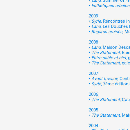
•
Land
, Summer of Pho
•
Esthétiques urbaine
2009
•
Syrie
, Rencontres i
•
Land
, Les Douches l
•
Regards croisés
, M
2008
•
Land
, Maison Desca
•
The Statement
, Bie
•
Entre sable et ciel
, 
•
The Statement
, gal
2007
•
Avant travaux
, Cent
•
Syrie
, 7ème édition
2006
•
The Statement
, Cou
2005
•
The Statement
, Mai
2004