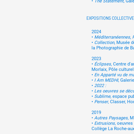
•
The Statement
, Gal
EXPOSITIONS COLLECTIV
2024
•
Méditerranéennes, R
•
Collection
, Musée d
la Photographie de B
2023
•
Éclipses
, Centre d'
Morlaix, Pôle culture
•
En Apparté vu de ma
•
I Am MEDHI
, Galer
•
2022 :
•
Les oeuvres se déco
•
Sublime
, espace pu
•
Penser
, Classer, H
2019
•
Autres Paysages
, M
•
Extrusions
, oeuvres
Collège La Roche-au