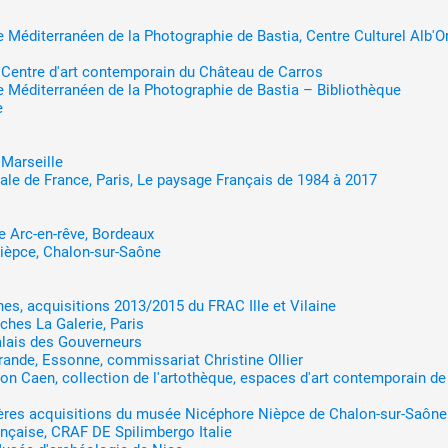
e Méditerranéen de la Photographie de Bastia, Centre Culturel Alb'Or
 Centre d'art contemporain du Château de Carros
e Méditerranéen de la Photographie de Bastia – Bibliothèque
e
, Marseille
ale de France, Paris, Le paysage Français de 1984 à 2017
re Arc-en-rêve, Bordeaux
èpce, Chalon-sur-Saône
s, acquisitions 2013/2015 du FRAC Ille et Vilaine
ches La Galerie, Paris
alais des Gouverneurs
nde, Essonne, commissariat Christine Ollier
llon Caen, collection de l'artothèque, espaces d'art contemporain de
ières acquisitions du musée Nicéphore Nièpce de Chalon-sur-Saône
nçaise, CRAF DE Spilimbergo Italie