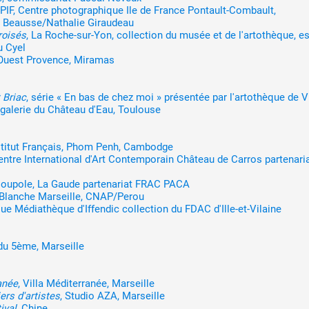
CPIF, Centre photographique Ile de France Pontault-Combault,
 Beausse/Nathalie Giraudeau
roisés
, La Roche-sur-Yon, collection du musée et de l'artothèque, e
u Cyel
 Ouest Provence, Miramas
 Briac
, série « En bas de chez moi » présentée par l'artothèque de V
 galerie du Château d'Eau, Toulouse
nstitut Français, Phom Penh, Cambodge
entre International d'Art Contemporain Château de Carros partenari
 Coupole, La Gaude partenariat FRAC PACA
le Blanche Marseille, CNAP/Perou
ue Médiathèque d'Iffendic collection du FDAC d'Ille-et-Vilaine
 du 5ème, Marseille
anée
, Villa Méditerranée, Marseille
ers d'artistes
, Studio AZA, Marseille
ival
, Chine