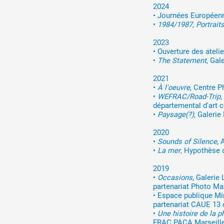
2024
Production vidéo
•
Journées Européenne
•
1984/1987, Portrait
Formation
2023
•
Ouverture des atelie
Événements
•
The Statement
, Gal
1% œuvres dans l'espace
2021
•
À l'oeuvre
, Centre 
•
WEFRAC/Road-Trip, q
Réseau documents d'artis
départemental d'art 
•
Paysage(?)
, Galeri
2020
•
Sounds of Silence
, 
•
La mer
, Hypothèse d
2019
•
Occasions
, Galerie
partenariat Photo Mar
•
Espace publique Mi
partenariat CAUE 13 
•
Une histoire de la 
FRAC PACA Marseille