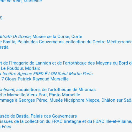
erie de Visu, Marseille
ES
itratti Di Donne
, Musée de la Corse, Corte
e Bastia, Palais des Gouverneurs, collection du Centre Méditerrané
astia
art de l'Imagerie de Lannion et de l'artothèque des Moyens du Bord d
l Le Roudour, Morlaix
 fenêtre Agence FRED É LON Saint Martin Paris
ie 7 Clous Patrick Raynaud Marseille
nfinent
, acquisitions de l'artothèque de Miramas
blic Marseille Vieux Port, Photo Marseille
ommage à Georges Pérec, Musée Nicéphore Niepce, Châlon sur Saô
usée de Bastia, Palais des Gouverneurs
 issues de la collection du FRAC Bretagne et du FDAC Ille-et-Vilaine,
x-Fées