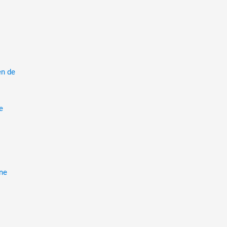
en de
e
ne