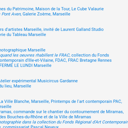
s du Patrimoine, Maison de la Tour, Le Cube Valaurie
s Pont Aven
, Galerie Zoème, Marseille
rs d'artistes Marseille, invité de Laurent Galland Studio
erie du Tableau Marseille
 public
Photographique Marseille
uand les oeuvres rhabillent le FRAC
, collection du Fonds
tes
contemporain d'Ille-et-Vilaine, FDAC, FRAC Bretagne Rennes
e FERMÉ LE LUNDI Marseille
Atelier expérimental Musicircus Gardanne
u lieu, Marseille
 La Ville Blanche, Marseille, Printemps de l'art contemporain PAC,
seille
ramas, commande sur le chantier du contournement de Miramas,
des Bouches-du-Rhône et de la Ville de Miramas
photographie dans la collection du Fonds Régional d'Art Contemporai
, commissariat Pascal Neveux