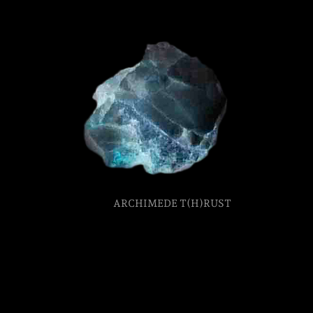
Formation
Événements
1% œuvres dans 
public
ARCHIMEDE T(H)RUST
Réseau documents 