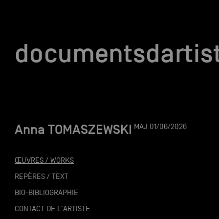
documentsd
documentsdartis
Anna TOMASZEWSKI
MAJ 01/06/2026
Documents d'artis
ŒUVRES / WORKS
Mission
REPÈRES / TEXT
BIO-BIBLIOGRAPHIE
Équipe
CONTACT DE L'ARTISTE