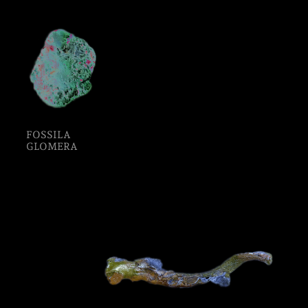
Artistes
De A à Z
FOSSILA
Année par année
GLOMERA
Collection vidéos
Candidater
Contact